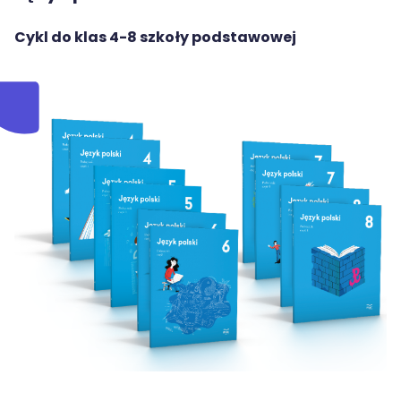
MAC
2017
Technologie
Cykl do klas 4-8 szkoły podstawowej
szczegóły
MAC
Dydaktyka
Aranżacje
przedszkolne
Aranżacje
szkolne
Katalogi
oferty
edukacyjnej
zobacz
katalogi