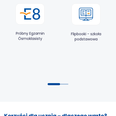
Próbny Egzamin
Flipbooki - szkoła
Ósmoklasisty
podstawowa
Korzyści dla ucznia – dlaczego warto?