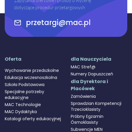
Zapytania ofertowe i prośby o wycenę
dotyczące procedur przetargowych
przetargi@mac.pl
Oferta
dla Nauczyciela
MAC Stref@
Wychowanie przedszkolne
Numery Dopuszczeń
Edukacja wczesnoszkolna
dla Dyrektora i
Szkoła Podstawowa
Placówek
Specjalne potrzeby
Zamówienia
edukacyjne
Sprawdzian Kompetencji
MAC Technologie
Trzecioklasisty
MAC Dydaktyka
Próbny Egzamin
Katalogi oferty edukacyjnej
Ósmoklasisty
Subwencje MEN