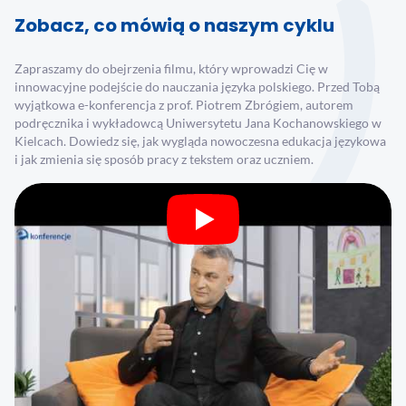
Zobacz, co mówią o naszym cyklu
Zapraszamy do obejrzenia filmu, który wprowadzi Cię w
innowacyjne podejście do nauczania języka polskiego. Przed Tobą
wyjątkowa e-konferencja z prof. Piotrem Zbrógiem, autorem
podręcznika i wykładowcą Uniwersytetu Jana Kochanowskiego w
Kielcach. Dowiedz się, jak wygląda nowoczesna edukacja językowa
i jak zmienia się sposób pracy z tekstem oraz uczniem.