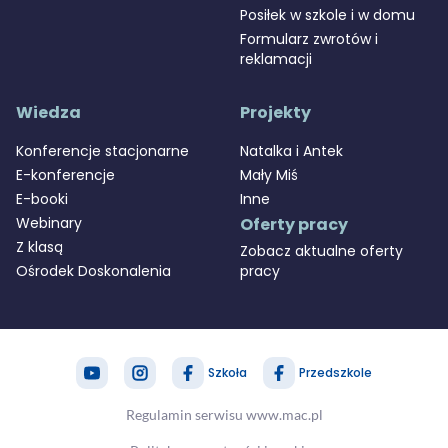
Posiłek w szkole i w domu
Formularz zwrotów i
reklamacji
Wiedza
Projekty
Konferencje stacjonarne
Natalka i Antek
E-konferencje
Mały Miś
E-booki
Inne
Webinary
Oferty pracy
Z klasą
Zobacz aktualne oferty
Ośrodek Doskonalenia
pracy
Szkoła
Przedszkole
zapytaj nas
MAC Stref@
Regulamin serwisu www.mac.pl