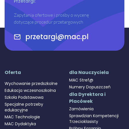
Przetargi:
Zapytania ofertowe i prośby o wycenę
dotyczące procedur przetargowych
przetargi@mac.pl
Oferta
dla Nauczyciela
MAC Stref@
Wychowanie przedszkolne
Numery Dopuszczeń
Edukacja wczesnoszkolna
dla Dyrektora i
Szkoła Podstawowa
Placówek
Specjalne potrzeby
Zamówienia
edukacyjne
Sprawdzian Kompetencji
MAC Technologie
Trzecioklasisty
MAC Dydaktyka
Próbny Egzamin