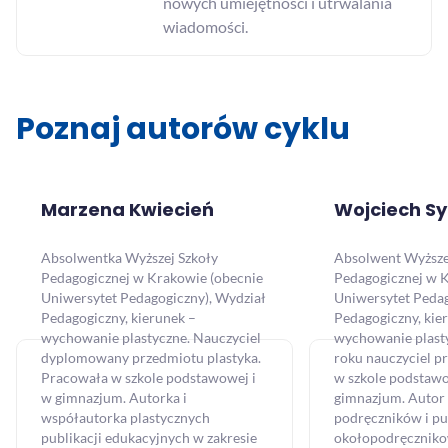
nowych umiejętności i utrwalania
wiadomości.
Poznaj autorów cyklu
Marzena Kwiecień
Wojciech S
Absolwentka Wyższej Szkoły
Absolwent Wyższe
Pedagogicznej w Krakowie (obecnie
Pedagogicznej w 
Uniwersytet Pedagogiczny), Wydział
Uniwersytet Pedag
Pedagogiczny, kierunek –
Pedagogiczny, kie
wychowanie plastyczne. Nauczyciel
wychowanie plast
dyplomowany przedmiotu plastyka.
roku nauczyciel p
Pracowała w szkole podstawowej i
w szkole podstawo
w gimnazjum. Autorka i
gimnazjum. Autor 
współautorka plastycznych
podręczników i pu
publikacji edukacyjnych w zakresie
okołopodręczniko