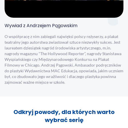
Wywiad z Andrzejem Pągowskim
O współpracę z nim zabiegali najwięksi polscy reżyserzy, a plakat
teatralny jego autorstwa zwiastował sztuce niezwykły sukces. Jest
laureatem dziesiątek nagród środowiska artystycznego, m.in.
nagrody magazynu "The Hollywood Reporter”, nagrody Stanisława
Wyspiańskiego czy Międzynarodowego Konkursu na Plakat
Filmowy w Chicago. Andrzej Pągowski, Ambasador podręczników
do plastyki Wydawnictwa MAC Edukacja, opowiada, jakim uczniem
był, co zbudowało jego wrażliwość i dlaczego plastyka powinna
zajmować ważne miejsce w szkole.
Odkryj powody, dla których warto
wybrać serię