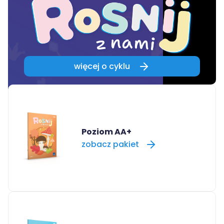
więcej o cyklu
Poziom AA+
zobacz pakiet