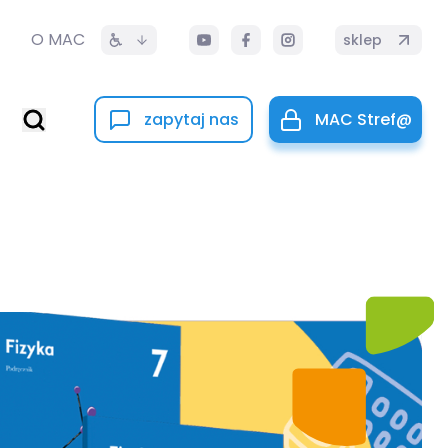
O MAC
sklep
zapytaj nas
MAC Stref@