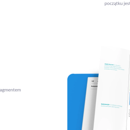
początku jes
fragmentem