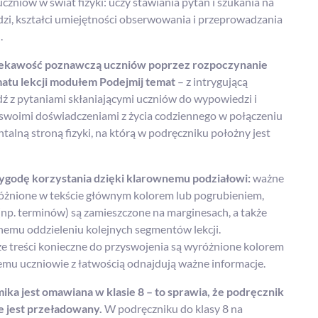
zniów w świat fizyki: uczy stawiania pytań i szukania na
zi, kształci umiejętności obserwowania i przeprowadzania
.
iekawość poznawczą uczniów poprzez rozpoczynanie
atu lekcji modułem Podejmij temat
– z intrygującą
ądź z pytaniami skłaniającymi uczniów do wypowiedzi i
ę swoimi doświadczeniami z życia codziennego w połączeniu
talną stroną fizyki, na którą w podręczniku położny jest
godę korzystania dzięki klarownemu podziałowi:
ważne
różnione w tekście głównym kolorem lub pogrubieniem,
(np. terminów) są zamieszczone na marginesach, a także
nemu oddzieleniu kolejnych segmentów lekcji.
e treści konieczne do przyswojenia są wyróżnione kolorem
 temu uczniowie z łatwością odnajdują ważne informacje.
ka jest omawiana w klasie 8 – to sprawia, że podręcznik
ie jest przeładowany.
W podręczniku do klasy 8 na