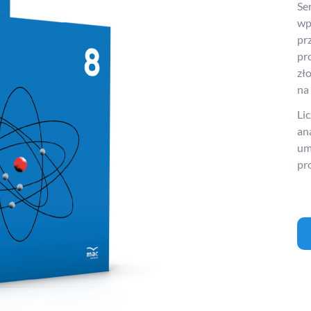
Se
wp
pr
pr
zł
na
Lic
an
um
pr