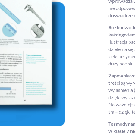
wprowadza uc
nie odpowied
doświadczeń
Rozbudza c
każdego tem
ilustracją b
dzielenia si
z eksperymen
duży nacisk.
Zapewnia wy
treści są wy
wyjaśnienia 
dzięki wyraź
Najważniejsz
tła – dzięki
Termodynami
w klasie 7 n