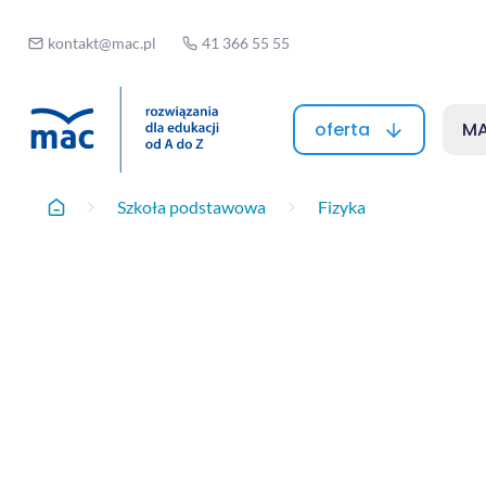
kontakt@mac.pl
41 366 55 55
oferta
MA
Szkoła podstawowa
Fizyka
Home