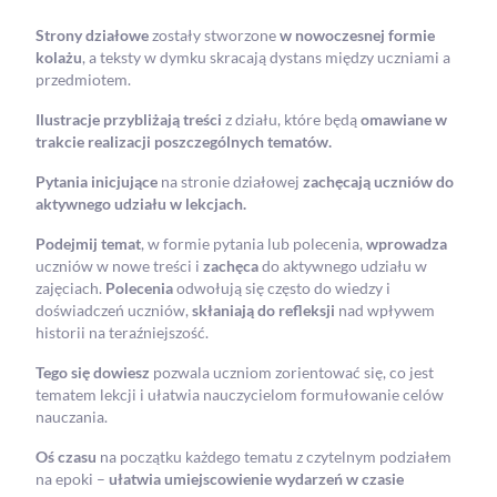
Strony działowe
zostały stworzone
w nowoczesnej formie
kolażu
, a teksty w dymku skracają
dystans między uczniami a
przedmiotem.
Ilustracje przybliżają treści
z działu, które będą
omawiane w
trakcie realizacji poszczególnych
tematów.
Pytania inicjujące
na stronie działowej
zachęcają uczniów do
aktywnego udziału w lekcjach.
Podejmij temat
, w formie pytania lub polecenia,
wprowadza
uczniów w nowe treści i
zachęca
do aktywnego udziału w
zajęciach.
Polecenia
odwołują się często do wiedzy i
doświadczeń uczniów,
skłaniają do refleksji
nad wpływem
historii na teraźniejszość.
Tego się dowiesz
pozwala uczniom zorientować się, co jest
tematem lekcji i ułatwia nauczycielom formułowanie celów
nauczania.
Oś czasu
na początku każdego tematu z czytelnym podziałem
na epoki –
ułatwia umiejscowienie
wydarzeń w czasie