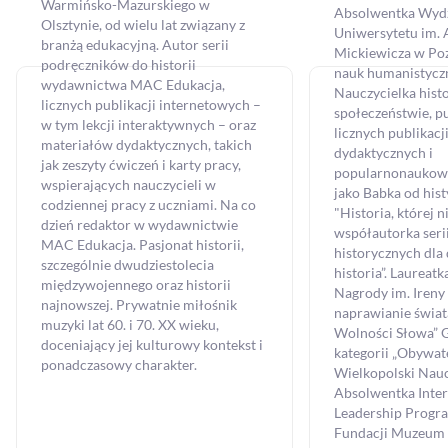
Warmińsko-Mazurskiego w
Absolwentka Wydzi
Olsztynie, od wielu lat związany z
Uniwersytetu im.
branżą edukacyjną. Autor serii
Mickiewicza w Poz
podręczników do historii
nauk humanistycz
wydawnictwa MAC Edukacja,
Nauczycielka histo
licznych publikacji internetowych –
społeczeństwie, pu
w tym lekcji interaktywnych – oraz
licznych publikac
materiałów dydaktycznych, takich
dydaktycznych i
jak zeszyty ćwiczeń i karty pracy,
popularnonaukowy
wspierających nauczycieli w
jako Babka od hist
codziennej pracy z uczniami. Na co
"Historia, której ni
dzień redaktor w wydawnictwie
współautorka ser
MAC Edukacja. Pasjonat historii,
historycznych dla 
szczególnie dwudziestolecia
historia”. Laureatk
zapytaj nas
MAC Stref@
międzywojennego oraz historii
Nagrody im. Ireny
najnowszej. Prywatnie miłośnik
naprawianie świat
muzyki lat 60. i 70. XX wieku,
Wolności Słowa” 
doceniający jej kulturowy kontekst i
takt@mac.pl
kategorii „Obywate
ponadczasowy charakter.
 366 55 55
Wielkopolski Nauc
Absolwentka Inter
O MAC
sklep
Leadership Progra
Fundacji Muzeum H