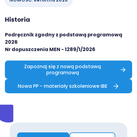
NOWOŚĆ: Reforma 2026
MAC
2017
Technologie
szczegóły
Historia
MAC
Dydaktyka
Podręcznik zgodny z podstawą programową
2026
Aranżacje
Nr dopuszczenia MEN - 1289/1/2026
przedszkolne
Aranżacje
Zapoznaj się z nową podstawą
szkolne
programową
Katalogi
Nowa PP - materiały szkoleniowe IBE
oferty
edukacyjnej
zobacz
katalogi