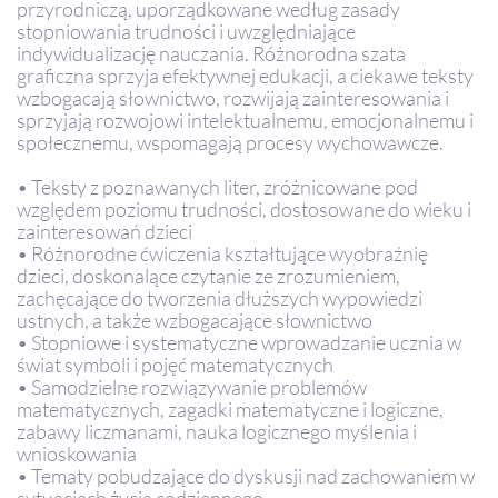
przyrodniczą, uporządkowane według zasady
stopniowania trudności i uwzględniające
indywidualizację nauczania. Różnorodna szata
graficzna sprzyja efektywnej edukacji, a ciekawe teksty
wzbogacają słownictwo, rozwijają zainteresowania i
sprzyjają rozwojowi intelektualnemu, emocjonalnemu i
społecznemu, wspomagają procesy wychowawcze.
• Teksty z poznawanych liter, zróżnicowane pod
względem poziomu trudności, dostosowane do wieku i
zainteresowań dzieci
• Różnorodne ćwiczenia kształtujące wyobraźnię
dzieci, doskonalące czytanie ze zrozumieniem,
zachęcające do tworzenia dłuższych wypowiedzi
ustnych, a także wzbogacające słownictwo
• Stopniowe i systematyczne wprowadzanie ucznia w
świat symboli i pojęć matematycznych
• Samodzielne rozwiązywanie problemów
matematycznych, zagadki matematyczne i logiczne,
zabawy liczmanami, nauka logicznego myślenia i
wnioskowania
• Tematy pobudzające do dyskusji nad zachowaniem w
sytuacjach życia codziennego