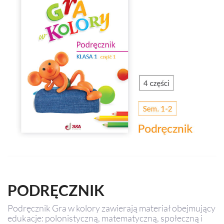
PODRĘCZNIK
Podręcznik Gra w kolory zawierają materiał obejmujący
edukacje: polonistyczną, matematyczną, społeczną i