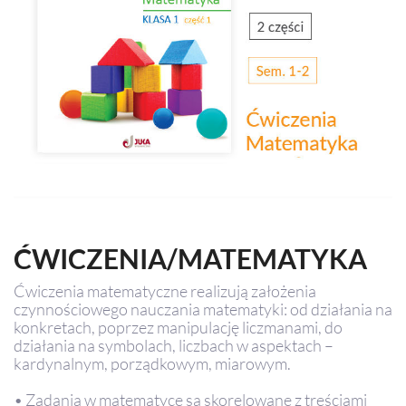
ĆWICZENIA/MATEMATYKA
Ćwiczenia matematyczne realizują założenia
czynnościowego nauczania matematyki: od działania na
konkretach, poprzez manipulację liczmanami, do
działania na symbolach, liczbach w aspektach –
kardynalnym, porządkowym, miarowym.
• Zadania w matematyce są skorelowane z treściami