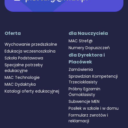
Oferta
dla Nauczyciela
MAC Stref@
Wychowanie przedszkolne
Numery Dopuszczeń
Edukacja wczesnoszkolna
dla Dyrektora i
Szkoła Podstawowa
Placówek
Specjalne potrzeby
Zamówienia
edukacyjne
Sprawdzian Kompetencji
MAC Technologie
zapytaj nas
MAC Stref@
Trzecioklasisty
MAC Dydaktyka
Próbny Egzamin
Katalogi oferty edukacyjnej
Ósmoklasisty
takt@mac.pl
Subwencje MEN
 366 55 55
Posiłek w szkole i w domu
Formularz zwrotów i
O MAC
sklep
reklamacji