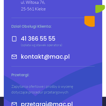
ul. Witosa 76,
25-561 Kielce
Dział Obsługi Klienta:
41 366 55 55
(opłata wg stawek operatora)
kontakt@mac.pl
Przetargi:
Zapytania ofertowe i prośby o wycenę
dotyczące procedur przetargowych
przetargi@mac.pl