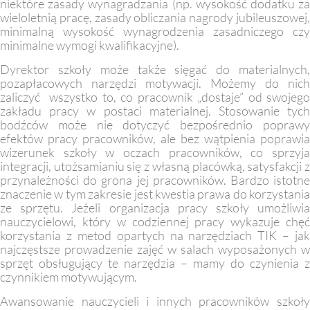
niektóre zasady wynagradzania (np. wysokość dodatku za
wieloletnią pracę, zasady obliczania nagrody jubileuszowej,
minimalną wysokość wynagrodzenia zasadniczego czy
minimalne wymogi kwalifikacyjne).
Dyrektor szkoły może także sięgać do materialnych,
pozapłacowych narzędzi motywacji. Możemy do nich
zaliczyć wszystko to, co pracownik „dostaje” od swojego
zakładu pracy w postaci materialnej. Stosowanie tych
bodźców może nie dotyczyć bezpośrednio poprawy
efektów pracy pracowników, ale bez wątpienia poprawia
wizerunek szkoły w oczach pracowników, co sprzyja
integracji, utożsamianiu się z własną placówką, satysfakcji z
przynależności do grona jej pracowników. Bardzo istotne
znaczenie w tym zakresie jest kwestia prawa do korzystania
ze sprzętu. Jeżeli organizacja pracy szkoły umożliwia
nauczycielowi, który w codziennej pracy wykazuje chęć
korzystania z metod opartych na narzędziach TIK – jak
najczęstsze prowadzenie zajęć w salach wyposażonych w
sprzęt obsługujący te narzędzia – mamy do czynienia z
czynnikiem motywującym.
Awansowanie nauczycieli i innych pracowników szkoły