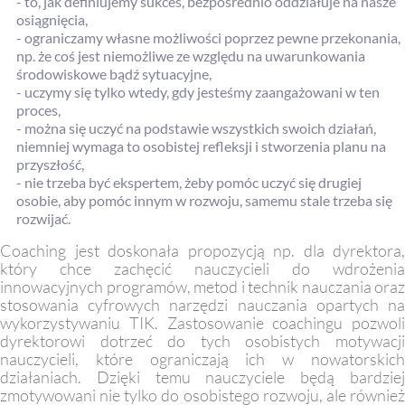
- to, jak definiujemy sukces, bezpośrednio oddziałuje na nasze
osiągnięcia,
- ograniczamy własne możliwości poprzez pewne przekonania,
np. że coś jest niemożliwe ze względu na uwarunkowania
środowiskowe bądź sytuacyjne,
- uczymy się tylko wtedy, gdy jesteśmy zaangażowani w ten
proces,
- można się uczyć na podstawie wszystkich swoich działań,
niemniej wymaga to osobistej refleksji i stworzenia planu na
przyszłość,
- nie trzeba być ekspertem, żeby pomóc uczyć się drugiej
osobie, aby pomóc innym w rozwoju, samemu stale trzeba się
rozwijać.
Coaching jest doskonała propozycją np. dla dyrektora,
który chce zachęcić nauczycieli do wdrożenia
innowacyjnych programów, metod i technik nauczania oraz
stosowania cyfrowych narzędzi nauczania opartych na
wykorzystywaniu TIK. Zastosowanie coachingu pozwoli
dyrektorowi dotrzeć do tych osobistych motywacji
nauczycieli, które ograniczają ich w nowatorskich
działaniach. Dzięki temu nauczyciele będą bardziej
zmotywowani nie tylko do osobistego rozwoju, ale również