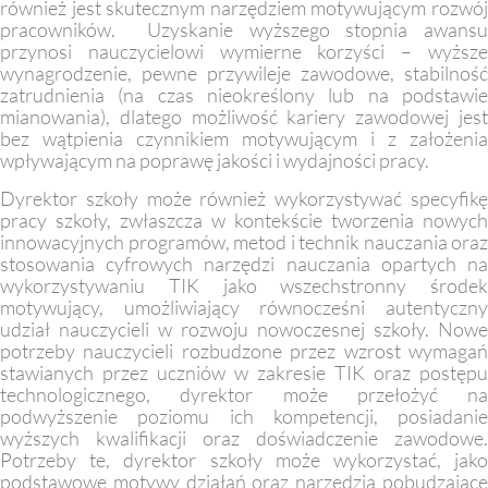
również jest skutecznym narzędziem motywującym rozwój
pracowników. Uzyskanie wyższego stopnia awansu
przynosi nauczycielowi wymierne korzyści – wyższe
wynagrodzenie, pewne przywileje zawodowe, stabilność
zatrudnienia (na czas nieokreślony lub na podstawie
mianowania), dlatego możliwość kariery zawodowej jest
bez wątpienia czynnikiem motywującym i z założenia
wpływającym na poprawę jakości i wydajności pracy.
Dyrektor szkoły może również wykorzystywać specyfikę
pracy szkoły, zwłaszcza w kontekście tworzenia nowych
innowacyjnych programów, metod i technik nauczania oraz
stosowania cyfrowych narzędzi nauczania opartych na
wykorzystywaniu TIK jako wszechstronny środek
motywujący, umożliwiający równocześni autentyczny
udział nauczycieli w rozwoju nowoczesnej szkoły. Nowe
potrzeby nauczycieli rozbudzone przez wzrost wymagań
stawianych przez uczniów w zakresie TIK oraz postępu
technologicznego, dyrektor może przełożyć na
podwyższenie poziomu ich kompetencji, posiadanie
wyższych kwalifikacji oraz doświadczenie zawodowe.
Potrzeby te, dyrektor szkoły może wykorzystać, jako
podstawowe motywy działań oraz narzędzia pobudzające