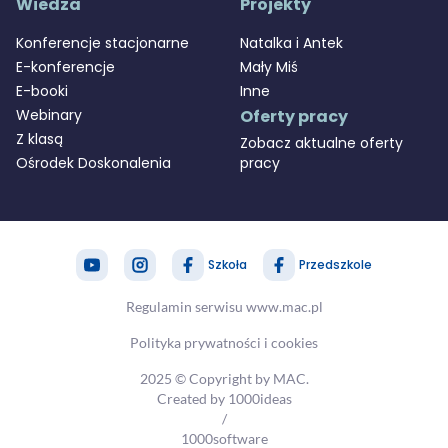
Wiedza
Projekty
Konferencje stacjonarne
Natalka i Antek
E-konferencje
Mały Miś
E-booki
Inne
Webinary
Oferty pracy
Z klasą
Zobacz aktualne oferty
Ośrodek Doskonalenia
pracy
Szkoła
Przedszkole
zapytaj nas
MAC Stref@
Regulamin serwisu www.mac.pl
Polityka prywatności i cookies
takt@mac.pl
2025 © Copyright by MAC.
 366 55 55
Created by 1000ideas
/
O MAC
sklep
1000software