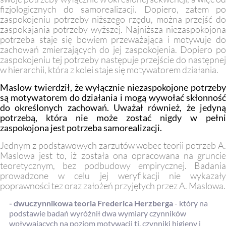
fizjologicznych do samorealizacji. Dopiero, zatem po
zaspokojeniu potrzeby niższego rzędu, można przejść do
zaspokajania potrzeby wyższej. Najniższa niezaspokojona
potrzeba staje się bowiem przeważająca i motywuje do
zachowań zmierzających do jej zaspokojenia. Dopiero po
zaspokojeniu tej potrzeby następuje przejście do następnej
w hierarchii, która z kolei staje się motywatorem działania.
Maslow twierdził, że wyłącznie niezaspokojone potrzeby
są motywatorem do działania i mogą wywołać skłonność
do określonych zachowań. Uważał również, że jedyną
potrzebą, która nie może zostać nigdy w pełni
zaspokojona jest potrzeba samorealizacji.
Jednym z podstawowych zarzutów wobec teorii potrzeb A.
Maslowa jest to, iż została ona opracowana na gruncie
teoretycznym, bez podbudowy empirycznej. Badania
prowadzone w celu jej weryfikacji nie wykazały
poprawności tez oraz założeń przyjętych przez A. Maslowa.
- dwuczynnikowa teoria Frederica Herzberga
- który na
podstawie badań wyróżnił dwa wymiary czynników
wpływających na poziom motywacji tj. czynniki higieny i