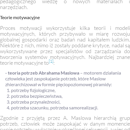
pedagogicznego wiedzę o nowych materiałach i
narzędziach.
Teorie motywacyjne
Proces motywacji wykorzystuje kilka teorii i modeli
motywacyjnych, których przybywało w miarę rozwoju
globalnej gospodarki oraz badań nad kapitałem ludzkim.
Niektóre z nich, mimo iż zostały poddane krytyce, nadal są
wykorzystywane przez specjalistów od zarządzania do
tworzenia systemów motywacyjnych. Najbardziej znane
[1]
teorie motywacyjne to
:
- teoria potrzeb Abrahama Maslowa
– motorem działania
człowieka jest zaspokajanie potrzeb, które Maslow
zhierarchizował w formie pięciopoziomowej piramidy:
potrzeby fizjologiczne,
potrzeba bezpieczeństwa,
potrzeba przynależności,
potrzeba szacunku, potrzeba samorealizacji.
Zgodnie z przyjętą przez A. Maslowa hierarchią grup
potrzeb, człowiek może zaspokajać w danym momencie
swoje potrzeby wyłącznie w określonej sekwencji, a więc od