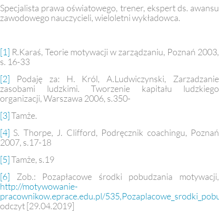
Specjalista prawa oświatowego, trener, ekspert ds. awansu
zawodowego nauczycieli, wieloletni wykładowca.
[1]
R.Karaś, Teorie motywacji w zarządzaniu, Poznań 2003,
s. 16-33
[2]
Podaję za: H. Król, A.Ludwiczynski, Zarzadzanie
zasobami ludzkimi. Tworzenie kapitału ludzkiego
organizacji, Warszawa 2006, s.350-
[3]
Tamże.
[4]
S. Thorpe, J. Clifford, Podręcznik coachingu, Poznań
2007, s.17-18
[5]
Tamże, s.19
[6]
Zob.: Pozapłacowe środki pobudzania motywacji,
http://motywowanie
-
pracownikow.eprace.edu.pl/535,Pozaplacowe_srodki_pobu
odczyt [29.04.2019]