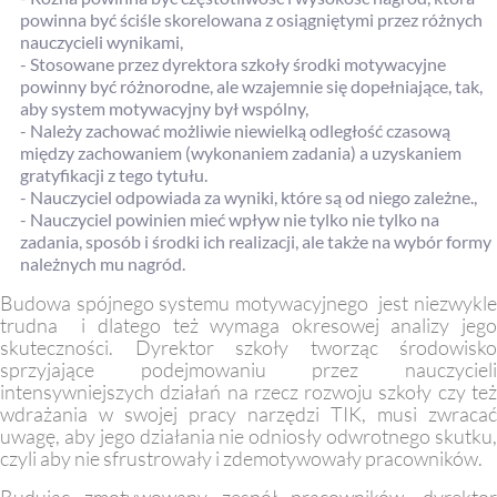
powinna być ściśle skorelowana z osiągniętymi przez różnych
nauczycieli wynikami,
- Stosowane przez dyrektora szkoły środki motywacyjne
powinny być różnorodne, ale wzajemnie się dopełniające, tak,
aby system motywacyjny był wspólny,
- Należy zachować możliwie niewielką odległość czasową
między zachowaniem (wykonaniem zadania) a uzyskaniem
gratyfikacji z tego tytułu.
- Nauczyciel odpowiada za wyniki, które są od niego zależne.,
- Nauczyciel powinien mieć wpływ nie tylko nie tylko na
zadania, sposób i środki ich realizacji, ale także na wybór formy
należnych mu nagród.
Budowa spójnego systemu motywacyjnego jest niezwykle
trudna i dlatego też wymaga okresowej analizy jego
skuteczności. Dyrektor szkoły tworząc środowisko
sprzyjające podejmowaniu przez nauczycieli
intensywniejszych działań na rzecz rozwoju szkoły czy też
wdrażania w swojej pracy narzędzi TIK, musi zwracać
uwagę, aby jego działania nie odniosły odwrotnego skutku,
czyli aby nie sfrustrowały i zdemotywowały pracowników.