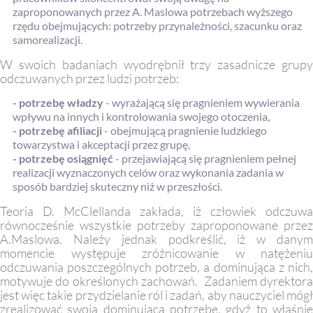
zaproponowanych przez A. Maslowa potrzebach wyższego
rzędu obejmujących: potrzeby przynależności, szacunku oraz
samorealizacji.
W swoich badaniach wyodrębnił trzy zasadnicze grupy
odczuwanych przez ludzi potrzeb:
- potrzebę władzy
- wyrażającą się pragnieniem wywierania
wpływu na innych i kontrolowania swojego otoczenia,
- potrzebę afiliacji
- obejmującą pragnienie ludzkiego
towarzystwa i akceptacji przez grupę,
- potrzebę osiągnięć
- przejawiającą się pragnieniem pełnej
realizacji wyznaczonych celów oraz wykonania zadania w
sposób bardziej skuteczny niż w przeszłości.
Teoria D. McClellanda zakłada, iż człowiek odczuwa
równocześnie wszystkie potrzeby zaproponowane przez
A.Maslowa. Należy jednak podkreślić, iż w danym
momencie występuje zróżnicowanie w natężeniu
odczuwania poszczególnych potrzeb, a dominująca z nich,
motywuje do określonych zachowań. Zadaniem dyrektora
jest więc takie przydzielanie ról i zadań, aby nauczyciel mógł
zrealizować swoją dominującą potrzebę, gdyż to właśnie