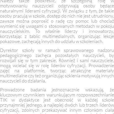
Należy także podkreślić, że szczególną rolę w
motywowaniu nauczycieli odgrywają osoby będące
naturalnymi liderami cyfryzacji. W związku z tym, że takie
osoby pracują w szkole, dostęp do nich nie jest utrudniony,
zawsze można poprosić o radę czy pomoc lub chociaż
wymienić się uwagami o stosowanych metodach w pokoju
nauczycielskim. To właśnie liderzy i innowatorzy,
korzystając z tablic multimedialnych, organizując lekcje
pokazowe, zachęcają innych do udziału w szkoleniach.
Dyrektor szkoły w ramach sprawowanego nadzoru
pedagogicznego zachęca pozostałych nauczycieli, by
rozwijali się w tym zakresie. Również i sami nauczyciele,
mogą wcielać się w rolę liderów cyfryzacji. Prowadzenie
zajęć na platformie, tworząc atrakcyjne materiały
multimedialne czy też organizując szklenia motywują innych
nauczycieli do działania.
Prowadzone badania jednoznacznie wskazują, że
kluczowym czynnikiem warunkującym rozpowszechnianie
TIK w dydaktyce jest obecność w każdej szkole
przynajmniej jednego, a najlepiej dwóch lub trzech liderów
cyfryzacji, zdolnych przekazywać innym członkom ciała