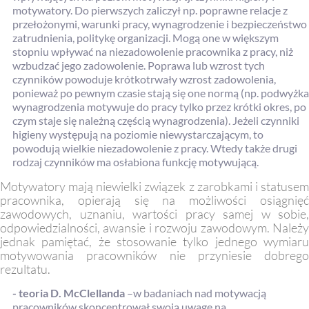
motywatory. Do pierwszych zaliczył np. poprawne relacje z
przełożonymi, warunki pracy, wynagrodzenie i bezpieczeństwo
zatrudnienia, politykę organizacji. Mogą one w większym
stopniu wpływać na niezadowolenie pracownika z pracy, niż
wzbudzać jego zadowolenie. Poprawa lub wzrost tych
czynników powoduje krótkotrwały wzrost zadowolenia,
ponieważ po pewnym czasie stają się one normą (np. podwyżka
wynagrodzenia motywuje do pracy tylko przez krótki okres, po
czym staje się należną częścią wynagrodzenia). Jeżeli czynniki
higieny występują na poziomie niewystarczającym, to
powodują wielkie niezadowolenie z pracy. Wtedy także drugi
rodzaj czynników ma osłabiona funkcję motywującą.
Motywatory mają niewielki związek z zarobkami i statusem
pracownika, opierają się na możliwości osiągnięć
zawodowych, uznaniu, wartości pracy samej w sobie,
odpowiedzialności, awansie i rozwoju zawodowym. Należy
jednak pamiętać, że stosowanie tylko jednego wymiaru
motywowania pracowników nie przyniesie dobrego
rezultatu.
- teoria D. McClellanda
–w badaniach nad motywacją
pracowników skoncentrował swoją uwagę na