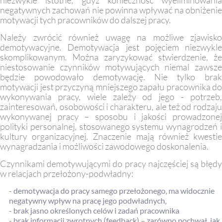
niezwykle istotne, gdyż konieczność wyeliminowania
negatywnych zachowań nie powinna wpływać na obniżenie
motywacji tych pracowników do dalszej pracy.
Należy zwrócić również uwagę na możliwe zjawisko
demotywacyjne. Demotywacja jest pojęciem niezwykle
skomplikowanym. Można zaryzykować stwierdzenie, że
niestosowanie czynników motywujących niemal zawsze
będzie powodowało demotywację. Nie tylko brak
motywacji jest przyczyną mniejszego zapału pracownika do
wykonywania pracy, wiele zależy od jego - potrzeb,
zainteresowań, osobowości i charakteru, ale też od rodzaju
wykonywanej pracy – sposobu i jakości prowadzonej
polityki personalnej, stosowanego systemu wynagrodzeń i
kultury organizacyjnej. Znaczenie mają również kwestie
wynagradzania i możliwości zawodowego doskonalenia.
Czynnikami demotywującymi do pracy najczęściej są błędy
w relacjach przełożony-podwładny:
- demotywacja do pracy samego przełożonego, ma widocznie
negatywny wpływ na pracę jego podwładnych,
- brak jasno określonych celów i zadań pracownika
- brak informacji zwrotnych (feedback) – zarówno pochwał, jak