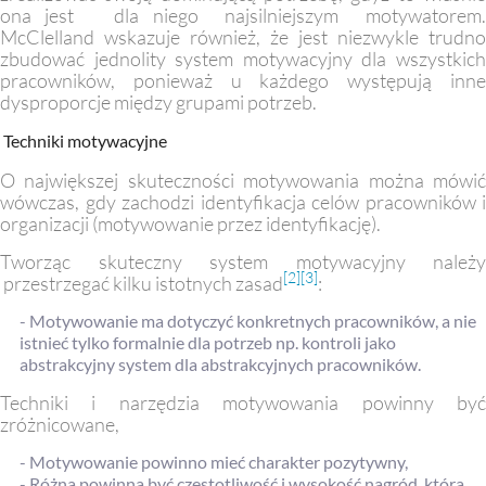
ona jest dla niego najsilniejszym motywatorem.
McClelland wskazuje również, że jest niezwykle trudno
zbudować jednolity system motywacyjny dla wszystkich
pracowników, ponieważ u każdego występują inne
dysproporcje między grupami potrzeb.
Techniki motywacyjne
O największej skuteczności motywowania można mówić
wówczas, gdy zachodzi identyfikacja celów pracowników i
organizacji (motywowanie przez identyfikację).
Tworząc skuteczny system motywacyjny należy
[2]
[3]
przestrzegać kilku istotnych zasad
:
- Motywowanie ma dotyczyć konkretnych pracowników, a nie
istnieć tylko formalnie dla potrzeb np. kontroli jako
abstrakcyjny system dla abstrakcyjnych pracowników.
Techniki i narzędzia motywowania powinny być
zróżnicowane,
- Motywowanie powinno mieć charakter pozytywny,
- Różna powinna być częstotliwość i wysokość nagród, która