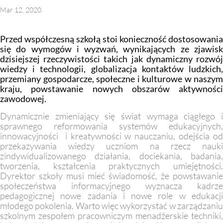
MAC
2017
Mar 12, 2020
Technologie
szczegóły
Przed współczesną szkołą stoi konieczność dostosowania
MAC
się do wymogów i wyzwań, wynikających ze zjawisk
Dydaktyka
dzisiejszej rzeczywistości takich jak dynamiczny rozwój
wiedzy i technologii, globalizacja kontaktów ludzkich,
Aranżacje
przemiany gospodarcze, społeczne i kulturowe w naszym
przedszkolne
kraju, powstawanie nowych obszarów aktywności
zawodowej.
Aranżacje
szkolne
Dynamicznie zmieniający się świat wymaga ciągłego i
sprawnego reformowania systemów edukacyjnych,
innowacyjności i kreatywności w nauczaniu, odejścia od
Katalogi
przekazywania wiedzy uczniom na rzecz nauki
oferty
zindywidualizowanego działania, dociekania, badania,
edukacyjnej
tworzenia, kształcenia praktycznych umiejętności.
zobacz
Dyrektor szkoły musi mieć świadomość, że powstawanie
katalogi
społeczeństwa informacyjnego wyznacza kadrze
pedagogicznej nowe zadania i nowe role w edukacji
młodego pokolenia. Warto więc wykorzystać w zarządzaniu
szkolnym zespołem pracowniczym menadżerskie techniki,