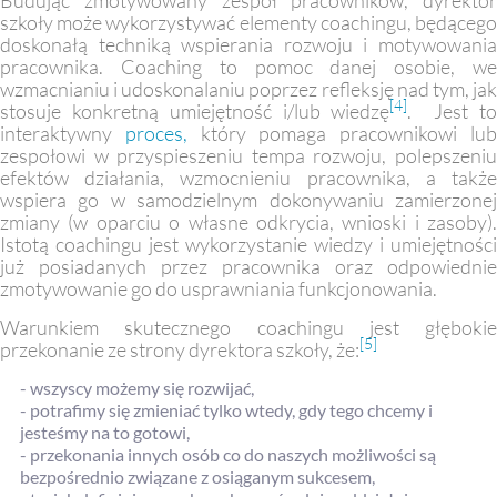
Budując zmotywowany zespół pracowników, dyrektor
szkoły może wykorzystywać elementy coachingu, będącego
doskonałą techniką wspierania rozwoju i motywowania
pracownika. Coaching to pomoc danej osobie, we
wzmacnianiu i udoskonalaniu poprzez refleksję nad tym, jak
[4]
stosuje konkretną umiejętność i/lub wiedzę
. Jest t
interaktywny
proces
,
który pomaga pracownikowi lu
zespołowi w przyspieszeniu tempa rozwoju, polepszeniu
efektów działania, wzmocnieniu pracownika, a także
wspiera go w samodzielnym dokonywaniu zamierzonej
zmiany (w oparciu o własne odkrycia, wnioski i zasoby).
Istotą coachingu jest wykorzystanie wiedzy i umiejętności
już posiadanych przez pracownika oraz odpowiednie
zmotywowanie go do usprawniania funkcjonowania.
Warunkiem skutecznego coachingu jest głębokie
[5]
przekonanie ze strony dyrektora szkoły, że:
- wszyscy możemy się rozwijać,
- potrafimy się zmieniać tylko wtedy, gdy tego chcemy i
jesteśmy na to gotowi,
- przekonania innych osób co do naszych możliwości są
bezpośrednio związane z osiąganym sukcesem,