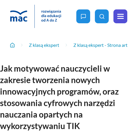
zapytaj nas
wyszukaj
Menu
Z klasą ekspert - Strona art
oferta
Z klasą ekspert
Z klasą ekspert - Strona arty
Home
MAC
Wychowanie
dla
przedszkolne
Jak motywować nauczycieli w
Wiedza
Edukacja
zakresie tworzenia nowych
wczesnoszkolna
Rośnij z nami
Ale to ciekawe
Nowość
Reforma 2026
Projekty i
innowacyjnych programów, oraz
programy
W przedszkolu naturalnie
Szkoła
Ja i moja szkoła na nowo
Podstawowa
stosowania cyfrowych narzędzi
Fun Time
Gra w kolory
Podstawa
Specjalne
nauczania opartych na
programowa
potrzeby
Be Happy
2026
szczegóły
edukacyjne
wykorzystywaniu TIK
Podstawa
Owocna edukacja
programowa