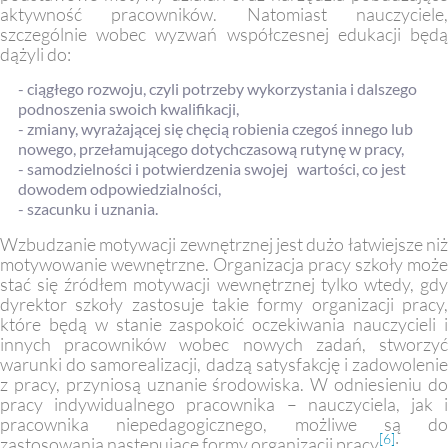
aktywność pracowników. Natomiast nauczyciele,
szczególnie wobec wyzwań współczesnej edukacji będą
dążyli do:
- ciągłego rozwoju, czyli potrzeby wykorzystania i dalszego
podnoszenia swoich kwalifikacji,
- zmiany, wyrażającej się chęcią robienia czegoś innego lub
nowego, przełamującego dotychczasową rutynę w pracy,
- samodzielności i potwierdzenia swojej wartości, co jest
dowodem odpowiedzialności,
- szacunku i uznania.
Wzbudzanie motywacji zewnętrznej jest dużo łatwiejsze niż
motywowanie wewnętrzne. Organizacja pracy szkoły może
stać się źródłem motywacji wewnętrznej tylko wtedy, gdy
dyrektor szkoły zastosuje takie formy organizacji pracy,
które będą w stanie zaspokoić oczekiwania nauczycieli i
innych pracowników wobec nowych zadań, stworzyć
warunki do samorealizacji, dadzą satysfakcję i zadowolenie
z pracy, przyniosą uznanie środowiska. W odniesieniu do
pracy indywidualnego pracownika – nauczyciela, jak i
pracownika niepedagogicznego, możliwe są do
[6]
zastosowania następujące formy organizacji pracy
: