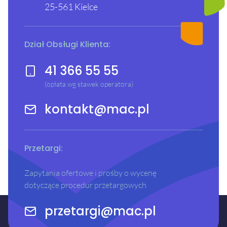
25-561 Kielce
Dział Obsługi Klienta:
41 366 55 55
(opłata wg stawek operatora)
kontakt@mac.pl
Przetargi:
Zapytania ofertowe i prośby o wycenę
dotyczące procedur przetargowych
przetargi@mac.pl