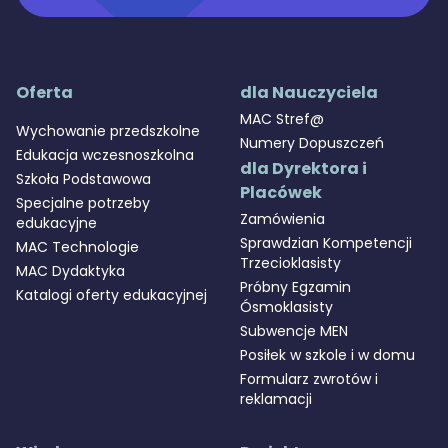
Oferta
dla Nauczyciela
MAC Stref@
Wychowanie przedszkolne
Numery Dopuszczeń
Edukacja wczesnoszkolna
dla Dyrektora i
Szkoła Podstawowa
Placówek
Specjalne potrzeby
Zamówienia
edukacyjne
Sprawdzian Kompetencji
MAC Technologie
Trzecioklasisty
MAC Dydaktyka
Próbny Egzamin
Katalogi oferty edukacyjnej
Ósmoklasisty
Subwencje MEN
Posiłek w szkole i w domu
Formularz zwrotów i
reklamacji