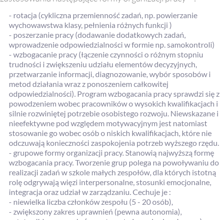
- rotacja (cykliczna przemienność zadań, np. powierzanie
wychowawstwa klasy, pełnienia różnych funkcji )
- poszerzanie pracy (dodawanie dodatkowych zadań,
wprowadzenie odpowiedzialności w formie np. samokontroli)
- wzbogacanie pracy (łączenie czynności o różnym stopniu
trudności i zwiększeniu udziału elementów decyzyjnych,
przetwarzanie informacji, diagnozowanie, wybór sposobów i
metod działania wraz z ponoszeniem całkowitej
odpowiedzialności). Program wzbogacania pracy sprawdzi się z
powodzeniem wobec pracowników o wysokich kwalifikacjach i
silnie rozwiniętej potrzebie osobistego rozwoju. Niewskazane i
nieefektywne pod względem motywacyjnym jest natomiast
stosowanie go wobec osób o niskich kwalifikacjach, które nie
odczuwają konieczności zaspokojenia potrzeb wyższego rzędu.
- grupowe formy organizacji pracy. Stanowią najwyższą formę
wzbogacania pracy. Tworzenie grup polega na powoływaniu do
realizacji zadań w szkole małych zespołów, dla których istotną
rolę odgrywają więzi interpersonalne, stosunki emocjonalne,
integracja oraz udział w zarządzaniu. Cechuje je :
- niewielka liczba członków zespołu (5 - 20 osób),
- zwiększony zakres uprawnień (pewna autonomia),