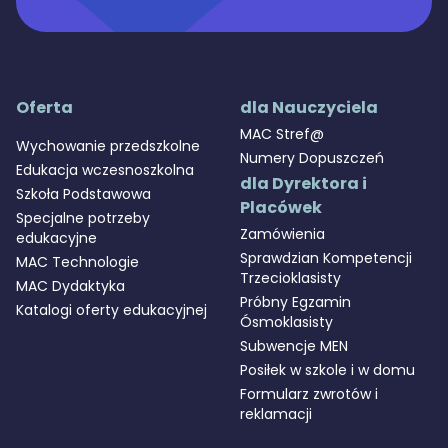
Oferta
dla Nauczyciela
MAC Stref@
Wychowanie przedszkolne
Numery Dopuszczeń
Edukacja wczesnoszkolna
dla Dyrektora i
Szkoła Podstawowa
Placówek
Specjalne potrzeby
Zamówienia
edukacyjne
Sprawdzian Kompetencji
MAC Technologie
Trzecioklasisty
MAC Dydaktyka
Próbny Egzamin
Katalogi oferty edukacyjnej
Ósmoklasisty
Subwencje MEN
Posiłek w szkole i w domu
Formularz zwrotów i
reklamacji