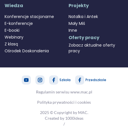
Wiedza
Projekty
Konferencje stacjonarne
Natalka i Antek
E-konferencje
Mały Miś
E-booki
Inne
Webinary
Oferty pracy
Z klasą
Zobacz aktualne oferty
Ośrodek Doskonalenia
pracy
Szkoła
Przedszkole
zapytaj nas
MAC Stref@
Regulamin serwisu www.mac.pl
Polityka prywatności i cookies
takt@mac.pl
2025 © Copyright by MAC.
 366 55 55
Created by 1000ideas
/