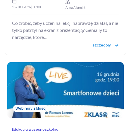
15 / 01 / 2026 | 00:00
Anna Albrecht
Co zrobić, żeby uczeń na lekcji naprawdę działał, a nie
tylko patrzył na ekran z prezentacją? Genially to
narzędzie, które...
szczegóły
Webinary z klasą
Edukacja wczesnoszkolna