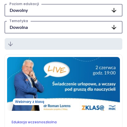
MAC
Poziom edukacji
2017
Technologie
szczegóły
Tematyka
MAC
Dydaktyka
Aranżacje
przedszkolne
Aranżacje
szkolne
Katalogi
oferty
edukacyjnej
zobacz
katalogi
Webinary z klasą
Edukacja wczesnoszkolna