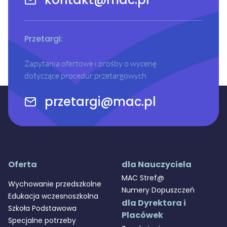
Przetargi:
Zapytania ofertowe i prośby o wycenę
dotyczące procedur przetargowych
przetargi@mac.pl
Oferta
dla Nauczyciela
MAC Stref@
Wychowanie przedszkolne
Numery Dopuszczeń
Edukacja wczesnoszkolna
dla Dyrektora i
Szkoła Podstawowa
Placówek
Specjalne potrzeby