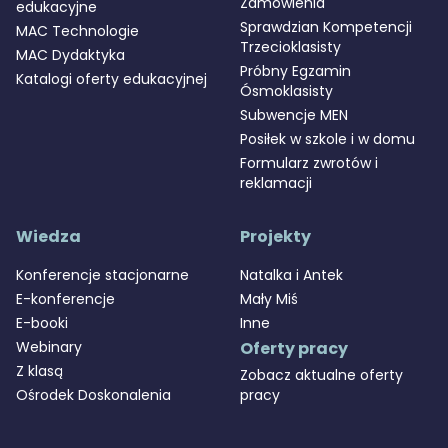
Zamówienia
edukacyjne
Sprawdzian Kompetencji
MAC Technologie
Trzecioklasisty
MAC Dydaktyka
Próbny Egzamin
Katalogi oferty edukacyjnej
Ósmoklasisty
Subwencje MEN
Posiłek w szkole i w domu
Formularz zwrotów i
reklamacji
Wiedza
Projekty
Konferencje stacjonarne
Natalka i Antek
E-konferencje
Mały Miś
E-booki
Inne
Webinary
Oferty pracy
Z klasą
Zobacz aktualne oferty
Ośrodek Doskonalenia
pracy