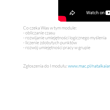
Co czeka Was w tym module:
- obliczanie czasu
- rozwijanie umiejętności logicznego myślenia
- liczenie zdobytych punktów
- rozwój umiejętności pracy w grupie
Zgłoszenia do I modułu:
www.mac.pl/natalkaia