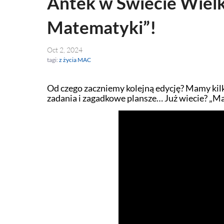
Antek w Świecie Wielk
Matematyki”!
Oct 2, 2024
tagi:
z życia MAC
Od czego zaczniemy kolejną edycję? Mamy kilk
zadania i zagadkowe plansze… Już wiecie? „M