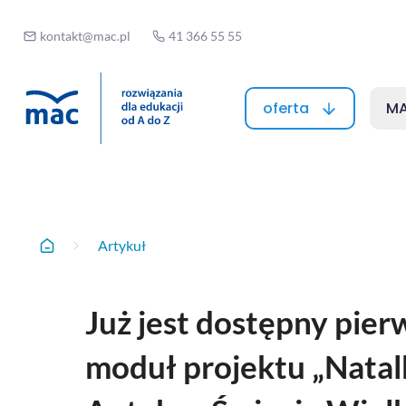
kontakt@mac.pl
41 366 55 55
oferta
MA
Artykuł
Artykuł
Home
Już jest dostępny pier
moduł projektu „Natalk