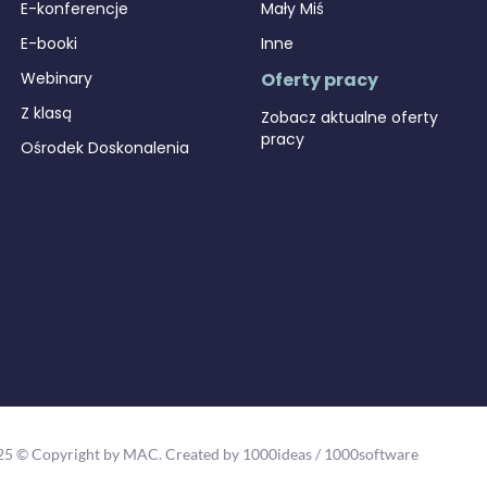
E-konferencje
Mały Miś
E-booki
Inne
Webinary
Oferty pracy
Z klasą
Zobacz aktualne oferty
pracy
Ośrodek Doskonalenia
25 © Copyright by MAC.
Created by 1000ideas
/
1000software