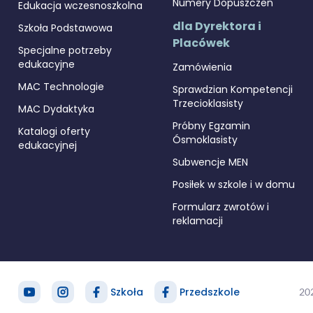
Numery Dopuszczeń
Edukacja wczesnoszkolna
dla Dyrektora i
Szkoła Podstawowa
Placówek
Specjalne potrzeby
edukacyjne
Zamówienia
MAC Technologie
Sprawdzian Kompetencji
Trzecioklasisty
MAC Dydaktyka
Próbny Egzamin
Katalogi oferty
Ósmoklasisty
edukacyjnej
Subwencje MEN
Posiłek w szkole i w domu
Formularz zwrotów i
reklamacji
Szkoła
Przedszkole
20