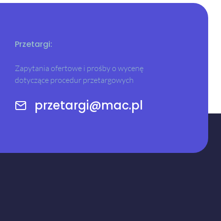
Przetargi:
Zapytania ofertowe i prośby o wycenę
dotyczące procedur przetargowych
przetargi@mac.pl