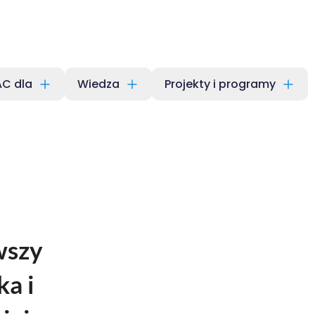
C dla
Wiedza
Projekty i programy
wszy
a i