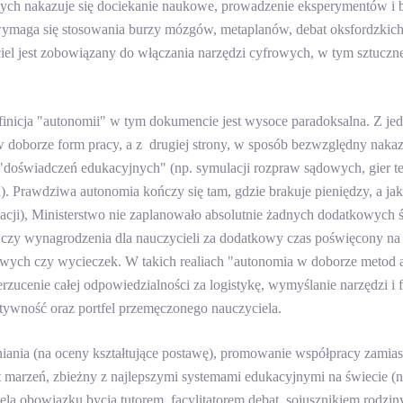
ych nakazuje się dociekanie naukowe, prowadzenie eksperymentów i 
 wymaga się stosowania burzy mózgów, metaplanów, debat oksfordzkich,
el jest zobowiązany do włączania narzędzi cyfrowych, w tym sztucznej
finicja "autonomii" w tym dokumencie jest wysoce paradoksalna. Z jed
w doborze form pracy, a z drugiej strony, w sposób bezwzględny naka
"doświadczeń edukacyjnych" (np. symulacji rozpraw sądowych, gier 
 Prawdziwa autonomia kończy się tam, gdzie brakuje pieniędzy, a ja
cji), Ministerstwo nie zaplanowało absolutnie żadnych dodatkowych
 czy wynagrodzenia dla nauczycieli za dodatkowy czas poświęcony na
nowych czy wycieczek. W takich realiach "autonomia w doborze metod a
zucenie całej odpowiedzialności za logistykę, wymyślanie narzędzi 
atywność oraz portfel przemęczonego nauczyciela.
iania (na oceny kształtujące postawę), promowanie współpracy zamiast
 marzeń, zbieżny z najlepszymi systemami edukacyjnymi na świecie (
iela obowiązku bycia tutorem, facylitatorem debat, sojusznikiem rodzi