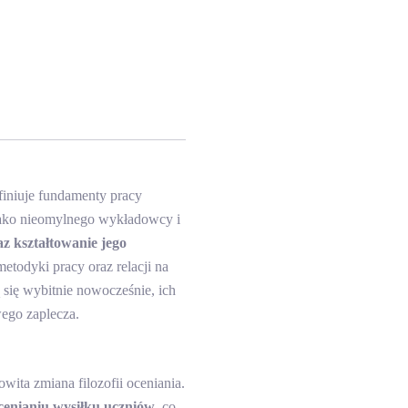
iniuje fundamenty pracy
jako nieomylnego wykładowcy i
z kształtowanie jego
etodyki pracy oraz relacji na
 się wybitnie nowocześnie, ich
ego zaplecza.
ita zmiana filozofii oceniania.
cenianiu wysiłku uczniów
, co