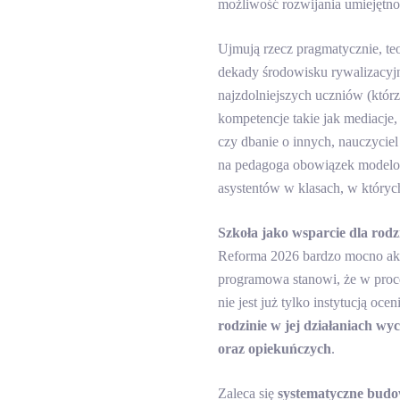
możliwość rozwijania umiejętno
Ujmują rzecz pragmatycznie,
te
dekady środowisku rywalizacyj
najzdolniejszych uczniów (którz
kompetencje takie jak mediacje
czy dbanie o innych, nauczyciel
na pedagoga obowiązek modelow
asystentów w klasach, w któryc
Szkoła jako wsparcie dla rodz
Reforma 2026 bardzo mocno akc
programowa stanowi, że w proces
nie jest już tylko instytucją oce
rodzinie w jej działaniach w
oraz opiekuńczych
.
Zaleca się
systematyczne budow