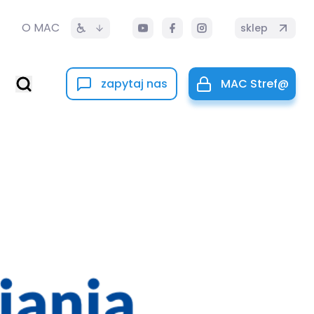
O MAC
sklep
zapytaj nas
MAC Stref@