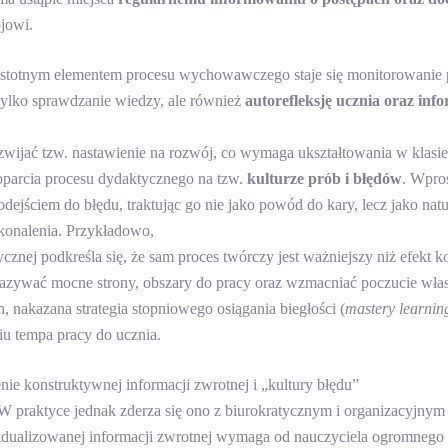
jowi.
istotnym elementem procesu wychowawczego staje się monitorowanie 
 tylko sprawdzanie wiedzy, ale również
autorefleksję ucznia oraz inf
zwijać tzw. nastawienie na rozwój, co wymaga ukształtowania w klasie
 oparcia procesu dydaktycznego na tzw.
kulturze prób i błędów
. Wpros
dejściem do błędu, traktując go nie jako powód do kary, lecz jako na
konalenia. Przykładowo,
cznej podkreśla się, że sam proces twórczy jest ważniejszy niż efekt 
zywać mocne strony, obszary do pracy oraz wzmacniać poczucie włas
 nakazana strategia stopniowego osiągania biegłości (
mastery learnin
u tempa pracy do ucznia.
e konstruktywnej informacji zwrotnej i „kultury błędu”
. W praktyce jednak zderza się ono z biurokratycznym i organizacyjnym
idualizowanej informacji zwrotnej wymaga od nauczyciela ogromnego 