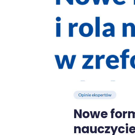
Opinie ekspertów
Nowe form
nauczycie