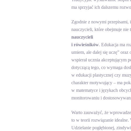
ma sprzyjać ich dalszemu rozwo
Zgodnie z nowymi przepisami, 
nauczycieli, które obejmuje nie
nauczycieli
i rówieśników
. Edukacja ma ro
umiem, ale dalej się uczę” oraz
wspierał ucznia akceptującym po
dotyczącą tego, co wymaga dos
w edukacji plastycznej czy muzy
charakter motywujący – ma poka
w matematyce i językach obcych,
monitorowaniu i dostosowywani
Warto zauważyć, że wprowadzeni
to w teorii rozwiązanie idealne
Udzielanie pogłębionej, zindyw