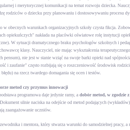
egularnej i merytorycznej komunikacji na temat rozwoju dziecka. Nauc
dzę rodziców o dziecku przy planowaniu i dostosowywaniu procesu
 to w obecnych warunkach organizacyjnych szkoły czysta fikcja. Zobo
iach opiekuńczych" nakłada na placówki oświatowe rolę instytucji op
zne). W sytuacji dramatycznego braku psychologów szkolnych i ped
chowawcę klasy. Nauczyciel, nie mając wykształcenia terapeutyczneg
pensum), nie jest w stanie wziąć na swoje barki opieki nad spójnoś
ość i zaufanie" często rozbijają się o roszczeniowość środowisk rodzic
błędu) na rzecz twardego domagania się ocen i testów.
orze metod czy przymus innowacji
podstawa programowa daje jedynie ramy, a
dobór metod, w zgodzie z
 Dokument silnie naciska na odejście od metod podających (wykładów)
zają zaangażowanie uczniów.
zewodnika i mentora, który stwarza warunki do samodzielnej pracy, a 