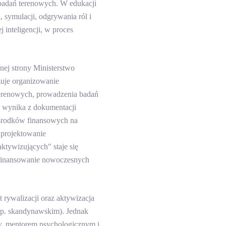
badań terenowych. W edukacji
 symulacji, odgrywania ról i
 inteligencji, w proces
nej strony Ministerstwo
zuje organizowanie
terenowych, prowadzenia badań
k wynika z dokumentacji
 środków finansowych na
 projektowanie
ktywizujących" staje się
i finansowanie nowoczesnych
 rywalizacji oraz aktywizacja
np. skandynawskim). Jednak
ny, mentorem psychologicznym i