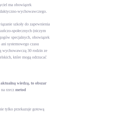
zyciel ma obowiązek
 dydaktyczno-wychowawczego.
wiązanie szkoły do zapewnienia
iekuńczo-społecznych (niczym
agogów specjalnych, obowiązek
o ani systemowego czasu
cią wychowawczą 30 rodzin ze
ielskich, które mogą odrzucać
 aktualną wiedzą, to obszar
 na rzecz
metod
nie tylko przekazuje gotową