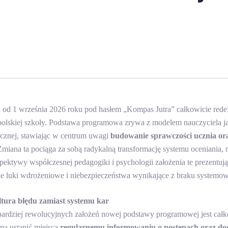
od 1 września 2026 roku pod hasłem „Kompas Jutra” całkowicie redef
olskiej szkoły. Podstawa programowa zrywa z modelem nauczyciela 
cznej, stawiając w centrum uwagi
budowanie sprawczości ucznia ora
Zmiana ta pociąga za sobą radykalną transformację systemu oceniania, m
spektywy współczesnej pedagogiki i psychologii założenia te prezentują
ne luki wdrożeniowe i niebezpieczeństwa wynikające z braku systemow
tura błędu zamiast systemu kar
ardziej rewolucyjnych założeń nowej podstawy programowej jest całkow
ma ustąpić miejsca
regularnemu informowaniu o postępach oraz do