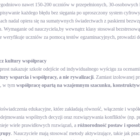
tygodniowo nawet 150-200 uczniów w przepełnionych, 30-osobowych k
 opisywanie każdego błędu bez sięgania po uproszczony system cyfrowy
ach nadal opiera się na sumatywnych świadectwach z paskiemi bezwz
ch. Wymaganie od nauczyciela,by wewnątrz klasy stosował bezstresową 
ie weryfikuje uczniów za pomocą testów egzaminacyjnych, prowadzi do 
ecz kultury współpracy
st nakazuje szkole odejście od indywidualnego wyścigu za ocenami.
tury wsparcia i współpracy, a nie rywalizacji
. Zamiast izolowanej p
e, w tym
współpracę opartą na wzajemnym szacunku, konstruktywn
świadczenia edukacyjne, które zakładają równość, włączenie i współd
dejmowania wspólnych decyzji oraz rozwiązywania konfliktów (np. pr
stnieje wiele prawidłowych rozwiązań, a
różnorodność postaw i sposo
 grupy
. Nauczyciele mają stosować metody aktywizujące, takie jak prac