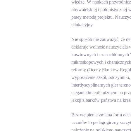
wiedzę. W naukach przyrodnicz
obywatelskiej i polonistycznej
pracy metodą projektu. Nauczyci
edukacyjny.
Nie sposób nie zauważyć, że de
deklaruje wolność nauczyciela 
kosztownych i czasochłonnych 
mikroskopowych i chemicznych).
reformy (Oceny Skutków Regula
wyposażenie szkół, odczynniki,
interdyscyplinarnych gier tere
eleganckim eufemizmem na przer
lekcji z barków państwa na kre
Bez wątpienia
zmiana form ocen
uczniów to pedagogiczny szczyt
nałożenie na polskiego nauczyc