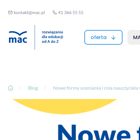
kontakt@mac.pl
41 366 55 55
oferta
MA
Blog
Nowe formy oceniania i rola nauczyciel
Strona główna