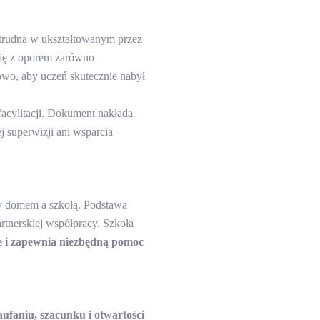
e trudna w ukształtowanym przez
się z oporem zarówno
kowo, aby uczeń skutecznie nabył
facylitacji. Dokument nakłada
 superwizji ani wsparcia
zy domem a szkołą. Podstawa
rtnerskiej współpracy. Szkoła
nie i zapewnia niezbędną pomoc
ufaniu, szacunku i otwartości