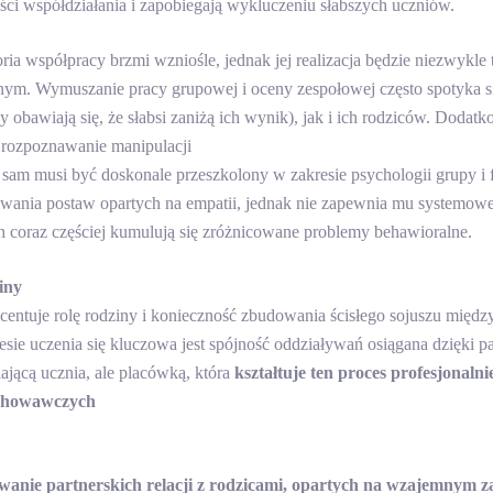
ści współdziałania i zapobiegają wykluczeniu słabszych uczniów.
oria współpracy brzmi wzniośle, jednak jej realizacja będzie niezwykl
nym. Wymuszanie pracy grupowej i oceny zespołowej często spotyka 
y obawiają się, że słabsi zaniżą ich wynik), jak i ich rodziców. Dodat
, rozpoznawanie manipulacji
 sam musi być doskonale przeszkolony w zakresie psychologii grupy i 
ania postaw opartych na empatii, jednak nie zapewnia mu systemowej
h coraz częściej kumulują się zróżnicowane problemy behawioralne.
iny
entuje rolę rodziny i konieczność zbudowania ścisłego sojuszu międ
ie uczenia się kluczowa jest spójność oddziaływań osiągana dzięki pa
niającą ucznia, ale placówką, która
kształtuje ten proces profesjonal
ychowawczych
anie partnerskich relacji z rodzicami, opartych na wzajemnym za