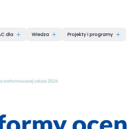
C dla
Wiedza
Projekty i programy
a w zreformowanej szkole 2026