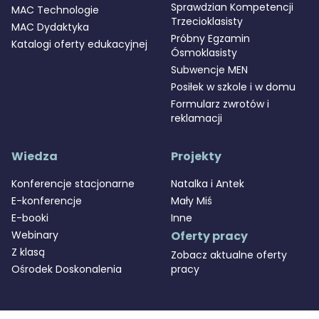
Sprawdzian Kompetencji
MAC Technologie
Trzecioklasisty
MAC Dydaktyka
Próbny Egzamin
Katalogi oferty edukacyjnej
Ósmoklasisty
Subwencje MEN
Posiłek w szkole i w domu
Formularz zwrotów i
reklamacji
Wiedza
Projekty
Konferencje stacjonarne
Natalka i Antek
E-konferencje
Mały Miś
E-booki
Inne
Webinary
Oferty pracy
Z klasą
Zobacz aktualne oferty
Ośrodek Doskonalenia
pracy