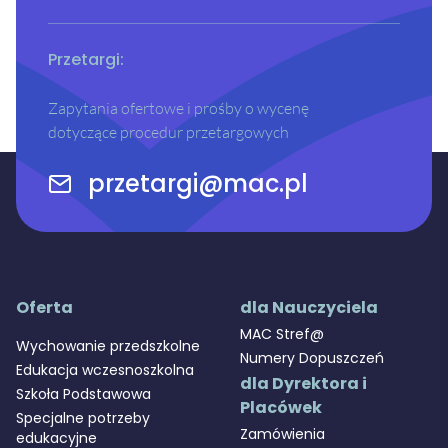
programowa w przedszkolu 2026 –
wyzwania,...
24 / 03 / 2026 | 19:00
Przetargi:
Zapytania ofertowe i prośby o wycenę
dotyczące procedur przetargowych
przetargi@mac.pl
Oferta
dla Nauczyciela
MAC Stref@
Wychowanie przedszkolne
Numery Dopuszczeń
Edukacja wczesnoszkolna
dla Dyrektora i
Szkoła Podstawowa
Placówek
Specjalne potrzeby
Zamówienia
edukacyjne