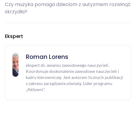
[LIVE Z KLASĄ] Anna Michniuk - Święta
Czy muzyka pomaga dzieciom z autyzmem rozwinąć
majowe z AI: pomysły na angażujące lekcje
skrzydła?
20 / 04 / 2026 | 00:00
Edukacja wczesnoszkolna
Ekspert
[WEBINAR] Sabina Piłat - Ewolucja cyklu Ale
to ciekawe w odpowiedzi na potrzeby...
17 / 04 / 2026 | 12:33
Roman Lorens
ekspert ds. awansu zawodowego nauczycieli.
Edukacja wczesnoszkolna
Koordynuje doskonalenie zawodowe nauczycieli i
[WEBINAR] Jolanta Okuniewska - Ewolucja
kadry kierowniczej. Jest autorem licznych publikacji
cyklu "Ale to ciekawe" w odpowiedzi na
z zakresu zarządzania oświatą. Lider programu
potrzeby...
„Aktywni”.
16 / 04 / 2026 | 09:54
Edukacja wczesnoszkolna
[LIVE Z KLASĄ] Roman Lorens - Nowa
podstawa programowa 2026 w szkole:
rewolucja czy...
15 / 04 / 2026 | 00:00