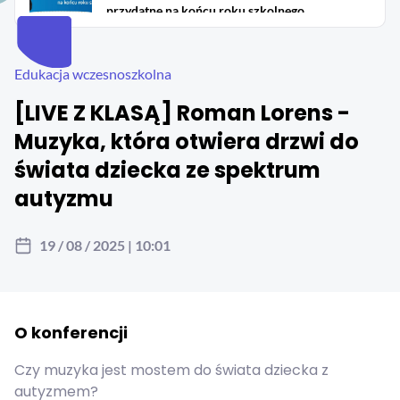
przydatne na końcu roku szkolnego
18 / 05 / 2026 | 00:00
Edukacja wczesnoszkolna
Edukacja wczesnoszkolna
[LIVE Z KLASĄ] Roman Lorens - Awans
[LIVE Z KLASĄ] Roman Lorens -
zawodowy nauczyciela początkującego
Muzyka, która otwiera drzwi do
06 / 05 / 2026 | 00:00
świata dziecka ze spektrum
Edukacja wczesnoszkolna
autyzmu
[LIVE Z KLASĄ] Roman Lorens - Rola oceny
pracy nauczyciela w procesie awansu
28 / 04 / 2026 | 12:49
19 / 08 / 2025 | 10:01
Edukacja wczesnoszkolna
[LIVE Z KLASĄ] Roman Lorens - Nowe
przedmioty i nowa ramówka – przegląd...
O konferencji
22 / 04 / 2026 | 00:00
Czy muzyka jest mostem do świata dziecka z
autyzmem?
Edukacja wczesnoszkolna