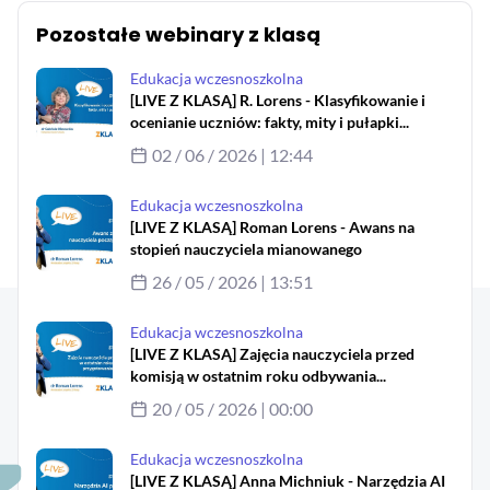
MAC
2017
Pozostałe webinary z klasą
Technologie
Aby obejrzeć e-konferencję
szczegóły
Edukacja wczesnoszkolna
MAC
[LIVE Z KLASĄ] R. Lorens - Klasyfikowanie i
Dydaktyka
zaloguj się
ocenianie uczniów: fakty, mity i pułapki...
02 / 06 / 2026 | 12:44
Aranżacje
lub
przedszkolne
Edukacja wczesnoszkolna
załóż konto
Aranżacje
[LIVE Z KLASĄ] Roman Lorens - Awans na
szkolne
stopień nauczyciela mianowanego
26 / 05 / 2026 | 13:51
Katalogi
oferty
Edukacja wczesnoszkolna
edukacyjnej
[LIVE Z KLASĄ] Zajęcia nauczyciela przed
zobacz
komisją w ostatnim roku odbywania...
katalogi
20 / 05 / 2026 | 00:00
Edukacja wczesnoszkolna
[LIVE Z KLASĄ] Anna Michniuk - Narzędzia AI