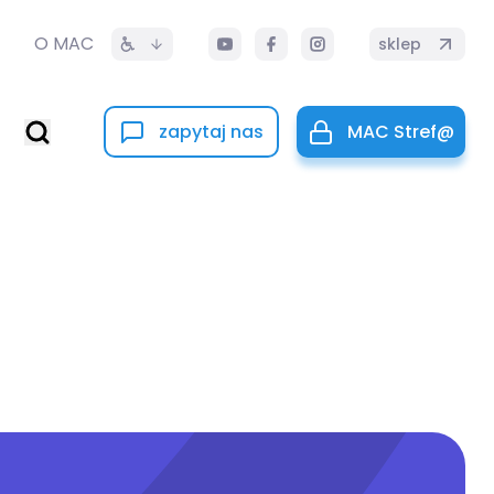
O MAC
sklep
zapytaj nas
MAC Stref@