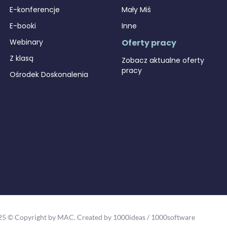
E-konferencje
Mały Miś
E-booki
Inne
Webinary
Oferty pracy
Z klasą
Zobacz aktualne oferty
pracy
Ośrodek Doskonalenia
25 © Copyright by MAC.
Created by 1000ideas
/
1000software