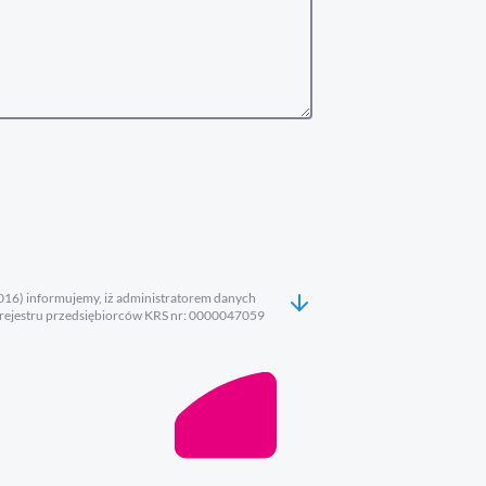
.2016) informujemy, iż administratorem danych
rejestru przedsiębiorców KRS nr: 0000047059
atorem jest możliwy pod numerem tel. +48 41 366
 sos_dane@mac.pl Dane osobowe przetwarzane będą
awnie uzasadnionego interesu Administratora, mając
 przetwarzaniu danych – znajdziesz TUTAJ >>>