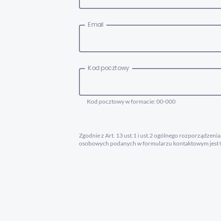
Email
Kod pocztowy
Kod pocztowy w formacie: 00-000
Zgodnie z Art. 13 ust.1 i ust.2 ogólnego rozporządzen
osobowych podanych w formularzu kontaktowym jest G
Sąd Rejonowy w Kielcach X Wydział Gospodarczy KRS, 
55 55 lub adresem email: kontakt@mac.pl, a w spraw
przez Administratora wyłącznie w celu obsługi przesłan
na względzie optymalizację procesów obsługi Klientów 