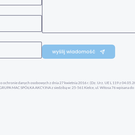
wyślij wiadomość
ia o ochronie danych osobowych z dnia 27 kwietnia 2016 r. (Dz. Urz. UE L 119 z 04.05
RUPA MAC SPÓŁKA AKCYJNA z siedzibą w: 25-561 Kielce, ul. Witosa 76 wpisana do 
NIP: 657-008-22-45, REGON: 008149990 (dalej: Administrator). Kontakt z Administr
ach związanych wyłącznie z przetwarzaniem danych osobowych – pod adresem email:
ego nam zgłoszenia i odpowiedzi na nie - w oparciu o art. 6 ust 1 lit. f RODO czyli pr
i świadczonych usług - przez okres konieczny do realizacji tego zgłoszenia. Więcej o