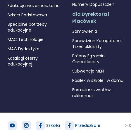
Numery Dopuszczeń
Edukacja wczesnoszkolna
dla Dyrektora i
Szkoła Podstawowa
Placówek
Specjalne potrzeby
edukacyjne
Zamówienia
MAC Technologie
Sprawdzian Kompetencji
Trzecioklasisty
MAC Dydaktyka
Próbny Egzamin
Katalogi oferty
Ósmoklasisty
edukacyjnej
Subwencje MEN
Posiłek w szkole i w domu
Formularz zwrotów i
reklamacji
Szkoła
Przedszkole
20