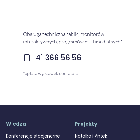
Obsługa techniczna tablic, monitorów
interaktywnych, programów multimedialnych*
41 366 56 56
*opłata wg stawek operatora
Wiedza
Projekty
Konferencje stacjonarne
Natalka i Antek