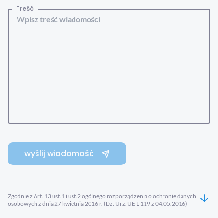
Treść
wyślij wiadomość
Zgodnie z Art. 13 ust.1 i ust.2 ogólnego rozporządzenia o ochronie danych
osobowych z dnia 27 kwietnia 2016 r. (Dz. Urz. UE L 119 z 04.05.2016)
informujemy, iż administratorem danych osobowych podanych w