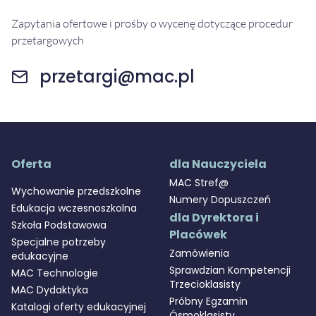
Zapytania ofertowe i prośby o wycenę dotyczące procedur
przetargowych
przetargi@mac.pl
Oferta
dla Nauczyciela
MAC Stref@
Wychowanie przedszkolne
Numery Dopuszczeń
Edukacja wczesnoszkolna
dla Dyrektora i
Szkoła Podstawowa
Placówek
Specjalne potrzeby
Zamówienia
edukacyjne
Sprawdzian Kompetencji
MAC Technologie
Trzecioklasisty
MAC Dydaktyka
Próbny Egzamin
Katalogi oferty edukacyjnej
Ósmoklasisty