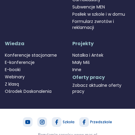
Subwencje MEN
Posiłek w szkole i w domu
Formularz zwrotów i
reklamacji
Wiedza
Projekty
Konferencje stacjonarne
Natalka i Antek
E-konferencje
Mały Miś
E-booki
Inne
Webinary
Oferty pracy
Z klasą
Zobacz aktualne oferty
Ośrodek Doskonalenia
pracy
Szkoła
Przedszkole
zapytaj nas
MAC Stref@
Regulamin serwisu www.mac.pl