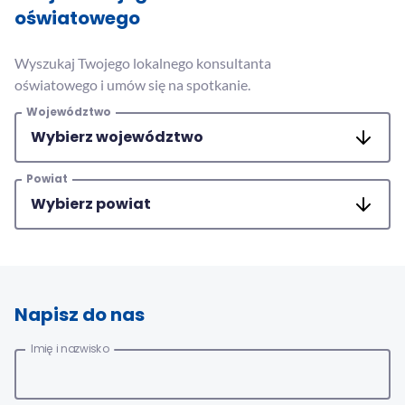
MAC
oświatowego
2017
Technologie
szczegóły
Wyszukaj Twojego lokalnego konsultanta
MAC
oświatowego i umów się na spotkanie.
Dydaktyka
Województwo
Aranżacje
przedszkolne
Powiat
Aranżacje
szkolne
Katalogi
oferty
edukacyjnej
zobacz
Napisz do nas
katalogi
Imię i nazwisko