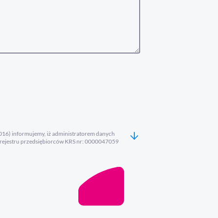
.2016) informujemy, iż administratorem danych
rejestru przedsiębiorców KRS nr: 0000047059
atorem jest możliwy pod numerem tel. +48 41 366
 sos_dane@mac.pl Dane osobowe przetwarzane będą
awnie uzasadnionego interesu Administratora, mając
 przetwarzaniu danych – znajdziesz TUTAJ >>>