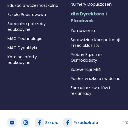
Numery Dopuszczeń
Edukacja wczesnoszkolna
dla Dyrektora i
Szkoła Podstawowa
Placówek
Specjalne potrzeby
edukacyjne
Zamówienia
MAC Technologie
Sprawdzian Kompetencji
Trzecioklasisty
MAC Dydaktyka
Próbny Egzamin
Katalogi oferty
Ósmoklasisty
edukacyjnej
Subwencje MEN
Posiłek w szkole i w domu
Formularz zwrotów i
reklamacji
Szkoła
Przedszkole
20