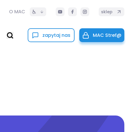
O MAC
sklep
zapytaj nas
MAC Stref@