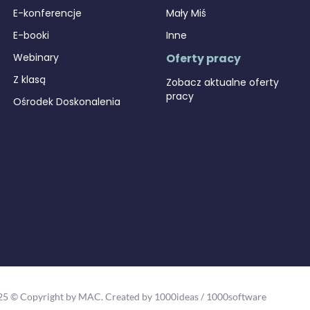
E-konferencje
Mały Miś
E-booki
Inne
Webinary
Oferty pracy
Z klasą
Zobacz aktualne oferty
pracy
Ośrodek Doskonalenia
25 © Copyright by MAC.
Created by 1000ideas
/
1000software