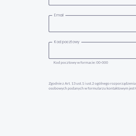
Email
Kod pocztowy
Kod pocztowy w formacie: 00-000
Zgodnie z Art. 13 ust.1 i ust.2 ogólnego rozporządzen
osobowych podanych w formularzu kontaktowym jest G
Sąd Rejonowy w Kielcach X Wydział Gospodarczy KRS, 
55 55 lub adresem email: kontakt@mac.pl, a w spraw
przez Administratora wyłącznie w celu obsługi przesłan
na względzie optymalizację procesów obsługi Klientów 