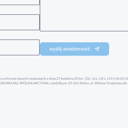
wyślij wiadomość
ia o ochronie danych osobowych z dnia 27 kwietnia 2016 r. (Dz. Urz. UE L 119 z 04.05
RUPA MAC SPÓŁKA AKCYJNA z siedzibą w: 25-561 Kielce, ul. Witosa 76 wpisana do 
NIP: 657-008-22-45, REGON: 008149990 (dalej: Administrator). Kontakt z Administr
ach związanych wyłącznie z przetwarzaniem danych osobowych – pod adresem email:
ego nam zgłoszenia i odpowiedzi na nie - w oparciu o art. 6 ust 1 lit. f RODO czyli pr
i świadczonych usług - przez okres konieczny do realizacji tego zgłoszenia. Więcej o