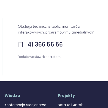
Obsługa techniczna tablic, monitorów
interaktywnych, programów multimedialnych*
41 366 56 56
*opłata wg stawek operatora
Wiedza
Projekty
Konferencje stacjonarne
Natalka i Antek