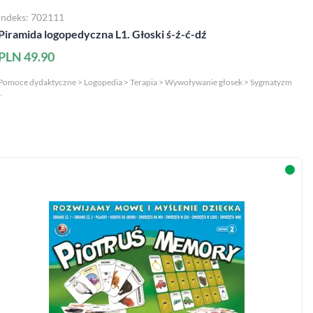
Indeks: 702111
Piramida logopedyczna L1. Głoski ś-ź-ć-dź
PLN 49.90
Pomoce dydaktyczne > Logopedia > Terapia > Wywoływanie głosek > Sygmatyzm
.