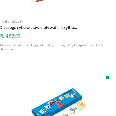
Indeks: SE0317
Dlaczego ryba w stawie pływa? ... czyli lo...
PLN 59.90
Pomoce dydaktyczne > Logopedia > Gry i zabawy > Gry logopedyczne > Karty
obrazkowe ..