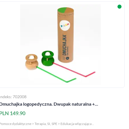
Indeks: 702008
Dmuchajka logopedyczna. Dwupak naturalna +...
PLN 149.90
Pomoce dydaktyczne > Terapia, SI, SPE > Edukacja włączająca ..