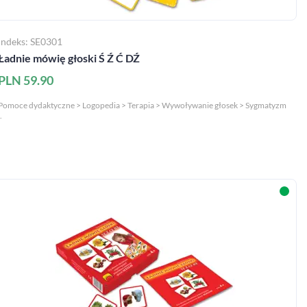
Indeks: SE0301
Ładnie mówię głoski Ś Ź Ć DŹ
PLN 59.90
Pomoce dydaktyczne > Logopedia > Terapia > Wywoływanie głosek > Sygmatyzm
.