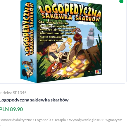
Indeks: SE1345
Logopedyczna sakiewka skarbów
PLN 89.90
Pomoce dydaktyczne > Logopedia > Terapia > Wywoływanie głosek > Sygmatyzm
.