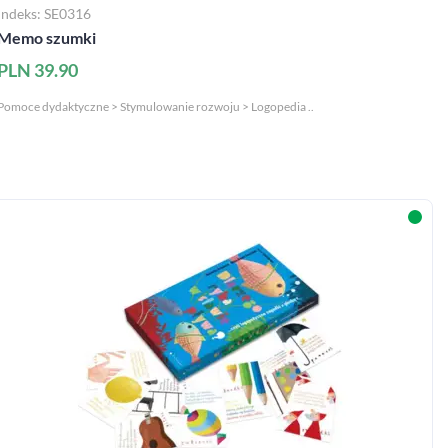
Indeks: SE0316
Memo szumki
PLN 39.90
Pomoce dydaktyczne > Stymulowanie rozwoju > Logopedia ..