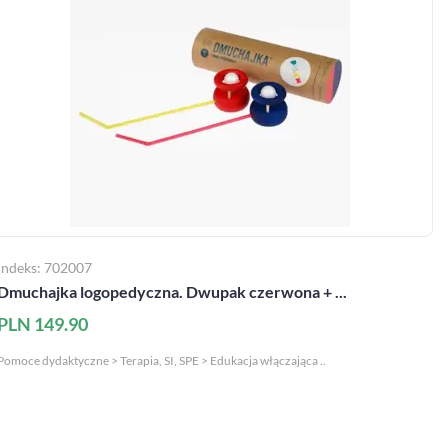
Indeks: 702007
Dmuchajka logopedyczna. Dwupak czerwona + ...
PLN 149.90
Pomoce dydaktyczne > Terapia, SI, SPE > Edukacja włączająca ..