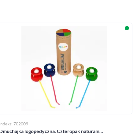
Indeks: 702009
Dmuchajka logopedyczna. Czteropak naturaln...