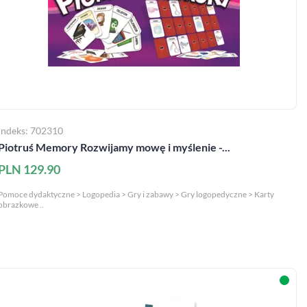
Indeks: 702310
Piotruś Memory Rozwijamy mowę i myślenie -...
PLN 129.90
Pomoce dydaktyczne > Logopedia > Gry i zabawy > Gry logopedyczne > Karty
obrazkowe ..