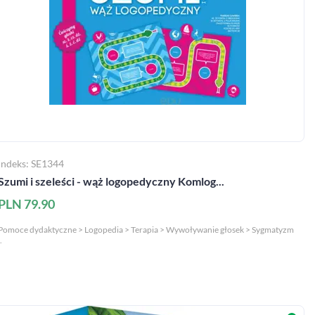
Indeks: SE1344
Szumi i szeleści - wąż logopedyczny Komlog...
PLN 79.90
Pomoce dydaktyczne > Logopedia > Terapia > Wywoływanie głosek > Sygmatyzm
.