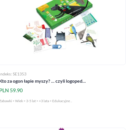
Indeks: SE1353
Kto za ogon łapie myszy? ... czyli logoped...
PLN 59.90
Zabawki > Wiek > 3-5 lat > +3 lata > Edukacyjne ..