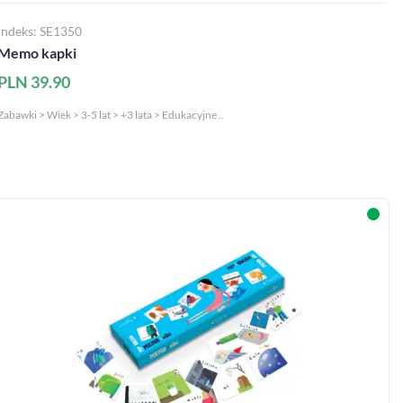
Indeks: SE1350
Memo kapki
PLN 39.90
Zabawki > Wiek > 3-5 lat > +3 lata > Edukacyjne ..