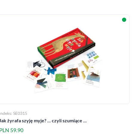
Indeks: SE0315
Jak żyrafa szyję myje? ... czyli szumiące ...
PLN 59.90