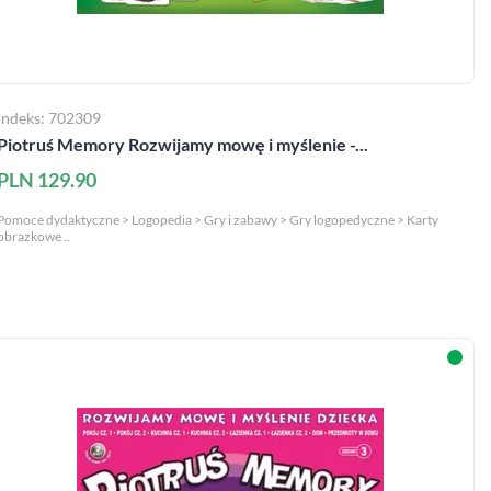
Indeks: 702309
Piotruś Memory Rozwijamy mowę i myślenie -...
PLN 129.90
Pomoce dydaktyczne > Logopedia > Gry i zabawy > Gry logopedyczne > Karty
obrazkowe ..