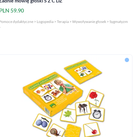
Ładnie mówię głoski S Z C DZ
PLN 59.90
Pomoce dydaktyczne > Logopedia > Terapia > Wywoływanie głosek > Sygmatyzm
.