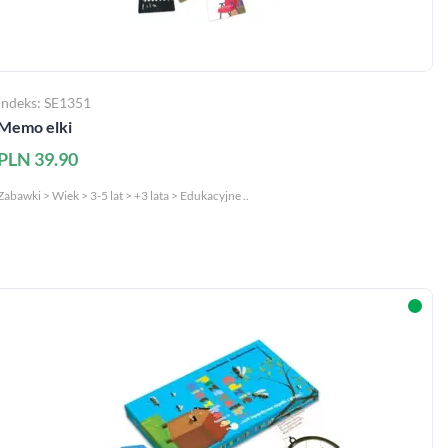
Indeks: SE1351
Memo elki
PLN 39.90
Zabawki > Wiek > 3-5 lat > +3 lata > Edukacyjne ..