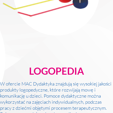
MAC
2017
Technologie
szczegóły
MAC
Dydaktyka
Aranżacje
przedszkolne
Aranżacje
szkolne
LOGOPEDIA
Katalogi
oferty
edukacyjnej
W ofercie MAC Dydaktyka znajdują się wysokiej jakości
zobacz
produkty logopedyczne, które rozwijają mowę i
katalogi
komunikację u dzieci. Pomoce dydaktyczne można
wykorzystać na zajęciach indywidualnych, podczas
pracy z dziećmi objętymi procesem terapeutycznym.