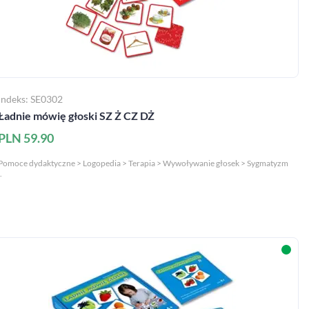
Indeks: SE0302
Ładnie mówię głoski SZ Ż CZ DŻ
PLN 59.90
Pomoce dydaktyczne > Logopedia > Terapia > Wywoływanie głosek > Sygmatyzm
.