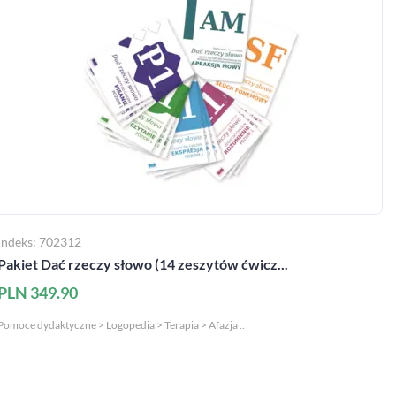
Indeks: 702312
Pakiet Dać rzeczy słowo (14 zeszytów ćwicz...
PLN 349.90
Pomoce dydaktyczne > Logopedia > Terapia > Afazja ..