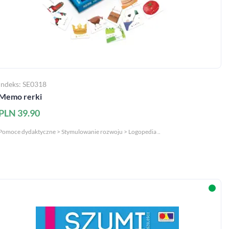
Indeks: SE0318
Memo rerki
PLN 39.90
Pomoce dydaktyczne > Stymulowanie rozwoju > Logopedia ..