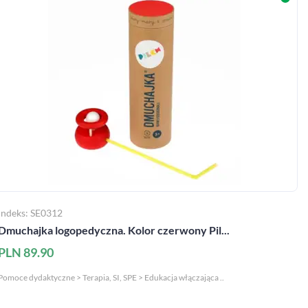
Indeks: SE0312
Dmuchajka logopedyczna. Kolor czerwony Pil...
PLN 89.90
Pomoce dydaktyczne > Terapia, SI, SPE > Edukacja włączająca ..