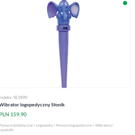
zapytaj nas
MAC Stref@
Indeks: SE1890
Wibrator logopedyczny Słonik
takt@mac.pl
 366 55 55
PLN 159.90
O MAC
sklep
Pomoce dydaktyczne > Logopedia > Pomoce logopedyczne > Wibratory i
szpatułki ..