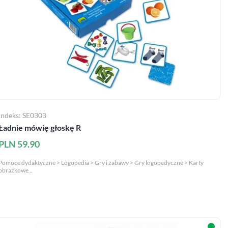
Indeks: SE0303
Ładnie mówię głoskę R
PLN 59.90
Pomoce dydaktyczne > Logopedia > Gry i zabawy > Gry logopedyczne > Karty
obrazkowe ..