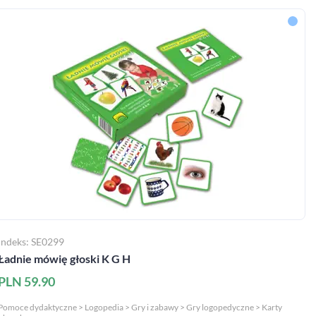
Indeks: SE0299
Ładnie mówię głoski K G H
PLN 59.90
Pomoce dydaktyczne > Logopedia > Gry i zabawy > Gry logopedyczne > Karty