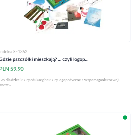
Indeks: SE1352
Gdzie pszczółki mieszkają? ... czyli logop...
PLN 59.90
Gry dla dzieci > Gry edukacyjne > Gry logopedyczne > Wspomaganie rozwoju
mowy ..