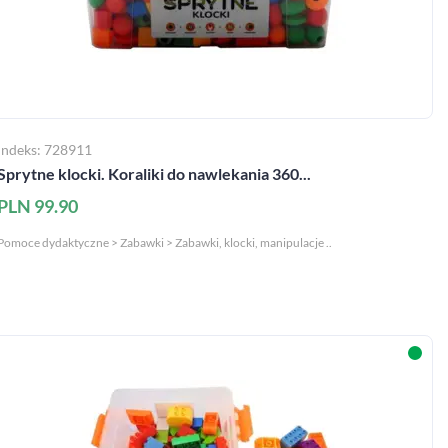
Indeks: 728911
Sprytne klocki. Koraliki do nawlekania 360...
PLN 99.90
Pomoce dydaktyczne > Zabawki > Zabawki, klocki, manipulacje ..