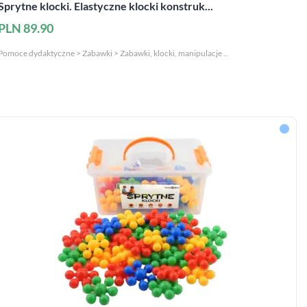
Sprytne klocki. Elastyczne klocki konstruk...
PLN 89.90
Pomoce dydaktyczne > Zabawki > Zabawki, klocki, manipulacje ..