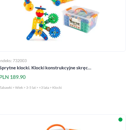
Indeks: 732003
Sprytne klocki. Klocki konstrukcyjne skręc...
PLN 189.90
zapytaj nas
MAC Stref@
Zabawki > Wiek > 3-5 lat > +3 lata > Klocki
takt@mac.pl
 366 55 55
O MAC
sklep