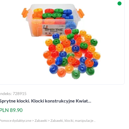
Indeks: 728915
Sprytne klocki. Klocki konstrukcyjne Kwiat...
PLN 89.90
Pomoce dydaktyczne > Zabawki > Zabawki, klocki, manipulacje ..