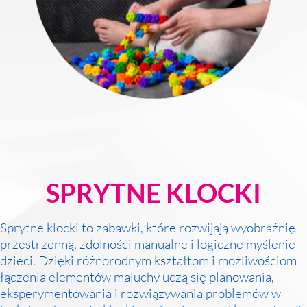
MAC
2017
Technologie
szczegóły
MAC
Dydaktyka
Aranżacje
przedszkolne
Aranżacje
szkolne
SPRYTNE KLOCKI
Katalogi
oferty
edukacyjnej
Sprytne klocki to zabawki, które rozwijają wyobraźnię
zobacz
przestrzenną, zdolności manualne i logiczne myślenie
katalogi
dzieci. Dzięki różnorodnym kształtom i możliwościom
łączenia elementów maluchy uczą się planowania,
eksperymentowania i rozwiązywania problemów w