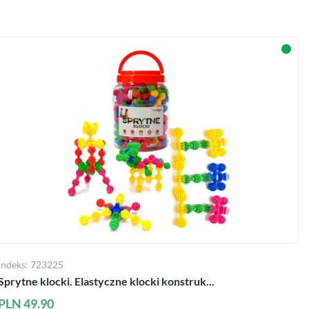
Indeks: 723225
Sprytne klocki. Elastyczne klocki konstruk...
PLN 49.90