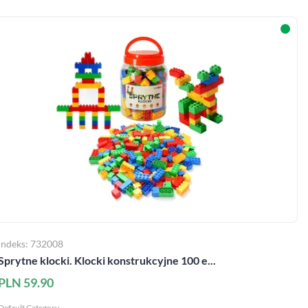
Indeks: 732008
Sprytne klocki. Klocki konstrukcyjne 100 e...
PLN 59.90
Default Category ..