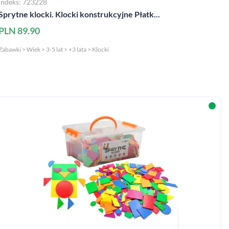
Indeks: 723228
Sprytne klocki. Klocki konstrukcyjne Płatk...
PLN 89.90
Zabawki > Wiek > 3-5 lat > +3 lata > Klocki