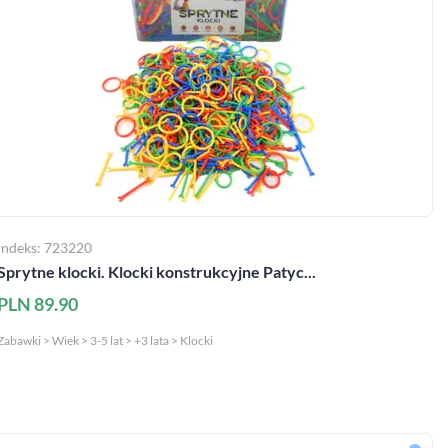
Indeks: 723220
Sprytne klocki. Klocki konstrukcyjne Patyc...
PLN 89.90
Zabawki > Wiek > 3-5 lat > +3 lata > Klocki