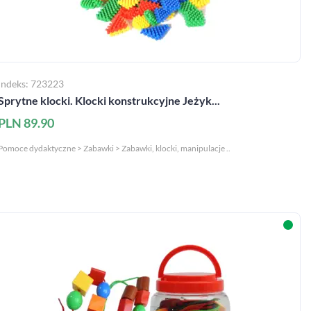
Indeks: 723223
Sprytne klocki. Klocki konstrukcyjne Jeżyk...
PLN 89.90
Pomoce dydaktyczne > Zabawki > Zabawki, klocki, manipulacje ..