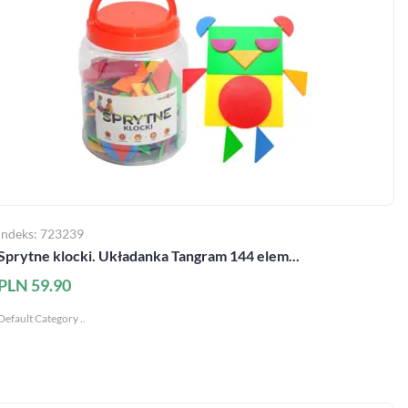
Indeks: 723239
Sprytne klocki. Układanka Tangram 144 elem...
PLN 59.90
Default Category ..