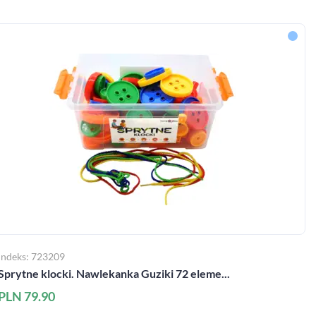
Indeks: 723209
Sprytne klocki. Nawlekanka Guziki 72 eleme...
PLN 79.90