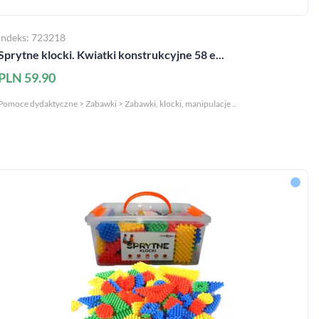
Indeks: 723218
Sprytne klocki. Kwiatki konstrukcyjne 58 e...
PLN 59.90
Pomoce dydaktyczne > Zabawki > Zabawki, klocki, manipulacje ..