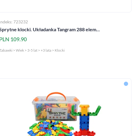
Indeks: 723232
Sprytne klocki. Układanka Tangram 288 elem...
PLN 109.90
Zabawki > Wiek > 3-5 lat > +3 lata > Klocki