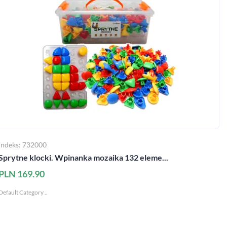
Indeks: 732000
Sprytne klocki. Wpinanka mozaika 132 eleme...
PLN 169.90
Default Category ..