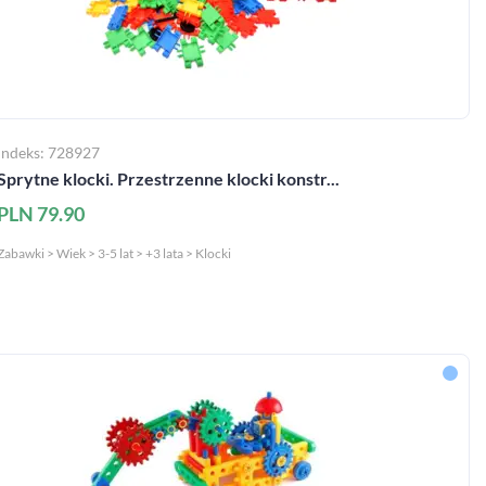
Indeks: 728927
Sprytne klocki. Przestrzenne klocki konstr...
PLN 79.90
Zabawki > Wiek > 3-5 lat > +3 lata > Klocki