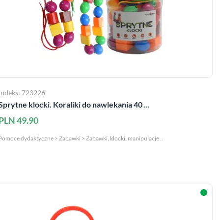
Indeks: 723226
Sprytne klocki. Koraliki do nawlekania 40 ...
PLN 49.90
Pomoce dydaktyczne > Zabawki > Zabawki, klocki, manipulacje ..