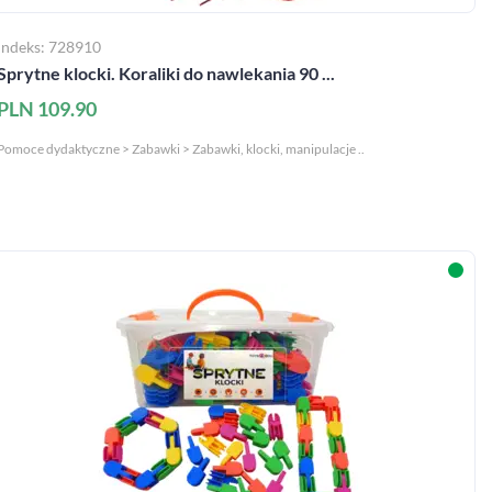
Indeks: 728910
Sprytne klocki. Koraliki do nawlekania 90 ...
PLN 109.90
Pomoce dydaktyczne > Zabawki > Zabawki, klocki, manipulacje ..