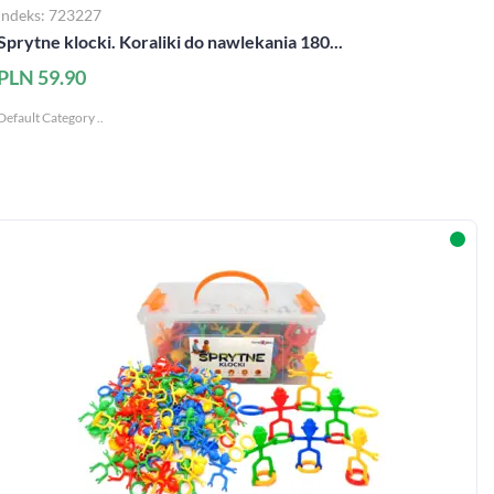
Indeks: 723227
Sprytne klocki. Koraliki do nawlekania 180...
PLN 59.90
Default Category ..