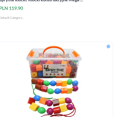
PLN 119.90
Default Category ..