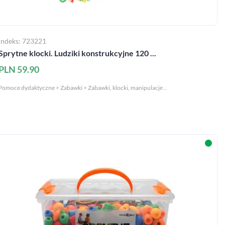
Indeks: 723221
Sprytne klocki. Ludziki konstrukcyjne 120 ...
PLN 59.90
Pomoce dydaktyczne > Zabawki > Zabawki, klocki, manipulacje ..