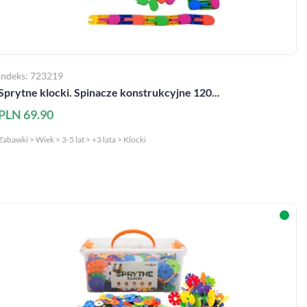
Indeks: 723219
Sprytne klocki. Spinacze konstrukcyjne 120...
PLN 69.90
Zabawki > Wiek > 3-5 lat > +3 lata > Klocki