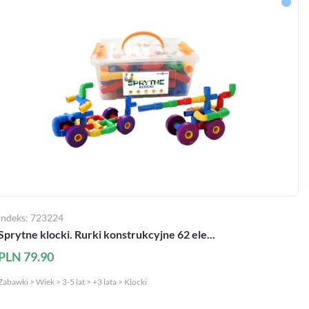
Indeks: 723224
Sprytne klocki. Rurki konstrukcyjne 62 ele...
PLN 79.90
Zabawki > Wiek > 3-5 lat > +3 lata > Klocki