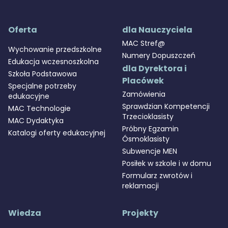
Oferta
dla Nauczyciela
MAC Stref@
Wychowanie przedszkolne
Numery Dopuszczeń
Edukacja wczesnoszkolna
dla Dyrektora i
Szkoła Podstawowa
Placówek
Specjalne potrzeby
Zamówienia
edukacyjne
Sprawdzian Kompetencji
MAC Technologie
Trzecioklasisty
MAC Dydaktyka
Próbny Egzamin
Katalogi oferty edukacyjnej
Ósmoklasisty
Subwencje MEN
Posiłek w szkole i w domu
Formularz zwrotów i
reklamacji
Wiedza
Projekty