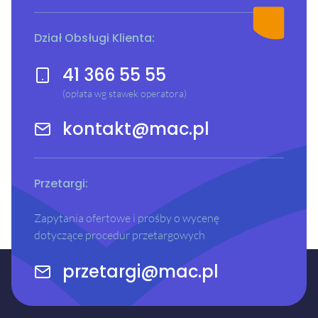
Dział Obsługi Klienta:
41 366 55 55
(opłata wg stawek operatora)
kontakt@mac.pl
Przetargi:
Zapytania ofertowe i prośby o wycenę
dotyczące procedur przetargowych
przetargi@mac.pl