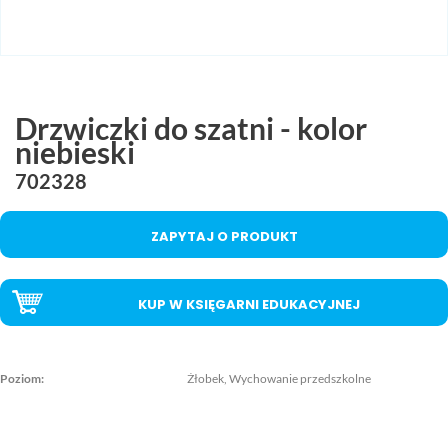
MAC
2017
Technologie
szczegóły
MAC
Dydaktyka
Drzwiczki do szatni - kolor
niebieski
Aranżacje
przedszkolne
702328
Aranżacje
szkolne
ZAPYTAJ O PRODUKT
Katalogi
oferty
KUP W KSIĘGARNI EDUKACYJNEJ
edukacyjnej
zobacz
katalogi
Poziom:
Żłobek, Wychowanie przedszkolne