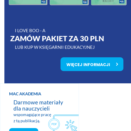
I LOVE BOO - A
ZAMÓW PAKIET ZA 30 PLN
LUB KUP W KSIĘGARNII EDUKACYJNEJ
WIĘCEJ INFORMACJI
MAC AKADEMIA
Darmowe materiały
dla nauczycieli
wspomagające pracę
z tą publikacją.