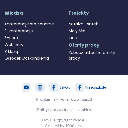
Wiedza
Projekty
Konferencje stacjonarne
Natalka i Antek
E-konferencje
Mały Miś
E-booki
Inne
Webinary
Oferty pracy
Z klasą
Zobacz aktualne oferty
Ośrodek Doskonalenia
pracy
Szkoła
Przedszkole
zapytaj nas
MAC Stref@
Regulamin serwisu www.mac.pl
Polityka prywatności i cookies
takt@mac.pl
2025 © Copyright by MAC.
 366 55 55
Created by 1000ideas