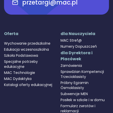
przetargi@mac.pl
Oferta
dla Nauczyciela
MAC Stref@
Wychowanie przedszkolne
Numery Dopuszczeń
Edukacja wczesnoszkolna
dla Dyrektora i
Szkoła Podstawowa
Placówek
Specjalne potrzeby
Zamówienia
edukacyjne
Sprawdzian Kompetencji
MAC Technologie
Trzecioklasisty
MAC Dydaktyka
Próbny Egzamin
Katalogi oferty edukacyjnej
Ósmoklasisty
Subwencje MEN
Posiłek w szkole i w domu
Formularz zwrotów i
reklamacji