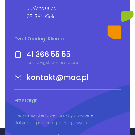
ul. Witosa 76,
25-561 Kielce
Dział Obsługi Klienta:
41 366 55 55
(opłata wg stawek operatora)
kontakt@mac.pl
Przetargi:
Zapytania ofertowe i prośby o wycenę
dotyczące procedur przetargowych