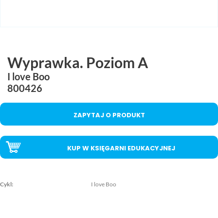
MAC
2017
Technologie
szczegóły
MAC
Dydaktyka
Wyprawka. Poziom A
Aranżacje
I love Boo
przedszkolne
800426
Aranżacje
szkolne
ZAPYTAJ O PRODUKT
Katalogi
oferty
KUP W KSIĘGARNI EDUKACYJNEJ
edukacyjnej
zobacz
katalogi
Cykl:
I love Boo