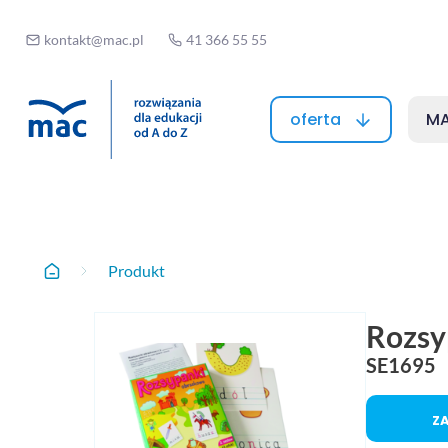
kontakt@mac.pl
41 366 55 55
oferta
MA
Produkt
Produkt
Home
Rozsy
SE1695
Z