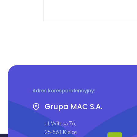
Adres korespondencyjny:
Grupa MAC S.A.
ul. Witosa 76,
25-561 Kielce