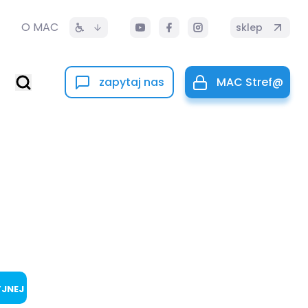
O MAC
sklep
zapytaj nas
MAC Stref@
YJNEJ