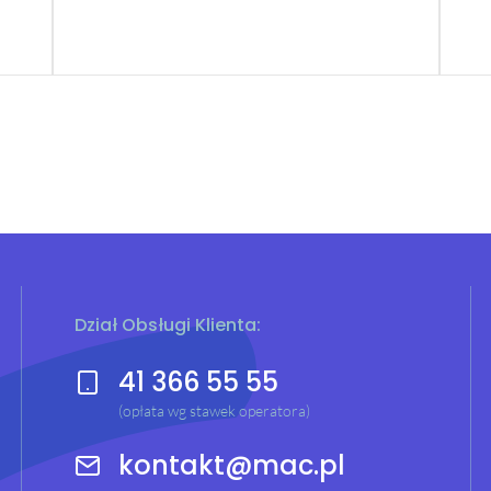
Dział Obsługi Klienta:
41 366 55 55
(opłata wg stawek operatora)
kontakt@mac.pl