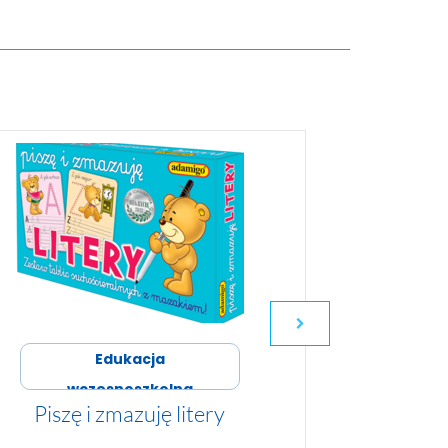
Edukacja
wczesnoszkolna
wcz
Piszę i zmazuję litery
Ortografi
or