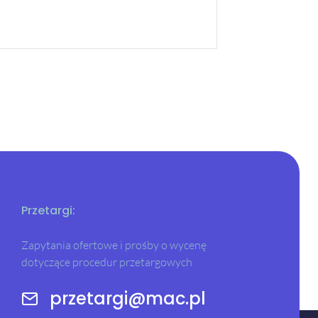
Przetargi:
Zapytania ofertowe i prośby o wycenę
dotyczące procedur przetargowych
przetargi@mac.pl