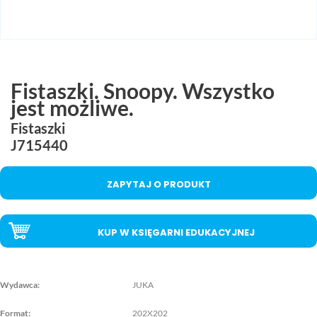
MAC
2017
Technologie
szczegóły
MAC
Dydaktyka
Fistaszki. Snoopy. Wszystko
jest możliwe.
Aranżacje
przedszkolne
Fistaszki
J715440
Aranżacje
szkolne
ZAPYTAJ O PRODUKT
Katalogi
oferty
edukacyjnej
KUP W KSIĘGARNI EDUKACYJNEJ
zobacz
katalogi
Wydawca:
JUKA
Format:
202X202