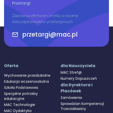
Przetargi:
Zapytania ofertowe i prośby o wycenę
dotyczące procedur przetargowych
przetargi@mac.pl
Oferta
dla Nauczyciela
MAC Stref@
Wychowanie przedszkolne
Numery Dopuszczeń
Edukacja wczesnoszkolna
dla Dyrektora i
Szkoła Podstawowa
Placówek
Specjalne potrzeby
Zamówienia
edukacyjne
Sprawdzian Kompetencji
MAC Technologie
Trzecioklasisty
MAC Dydaktyka