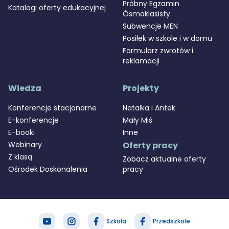
Próbny Egzamin
Katalogi oferty edukacyjnej
Ósmoklasisty
Subwencje MEN
Posiłek w szkole i w domu
Formularz zwrotów i
reklamacji
Wiedza
Projekty
Konferencje stacjonarne
Natalka i Antek
E-konferencje
Mały Miś
E-booki
Inne
Webinary
Oferty pracy
Z klasą
Zobacz aktualne oferty
Ośrodek Doskonalenia
pracy
Szkoła
Przedszkole