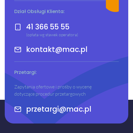
Dział Obsługi Klienta:
41 366 55 55
(opłata wg stawek operatora)
kontakt@mac.pl
Przetargi:
Zapytania ofertowe i prośby o wycenę
dotyczące procedur przetargowych
przetargi@mac.pl