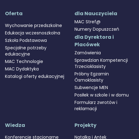
Oferta
dla Nauczyciela
MAC Stref@
Wychowanie przedszkolne
Numery Dopuszczeń
Edukacja wczesnoszkolna
dla Dyrektora i
Szkoła Podstawowa
Placówek
Specjalne potrzeby
Zamówienia
edukacyjne
Sprawdzian Kompetencji
MAC Technologie
Trzecioklasisty
MAC Dydaktyka
Próbny Egzamin
Katalogi oferty edukacyjnej
Ósmoklasisty
Subwencje MEN
Posiłek w szkole i w domu
Formularz zwrotów i
reklamacji
Wiedza
Projekty
Konferencje stacjonarne
Natalka i Antek