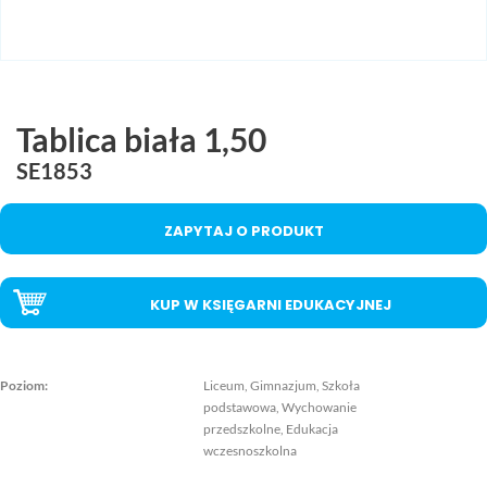
MAC
2017
Technologie
szczegóły
MAC
Dydaktyka
Tablica biała 1,50
Aranżacje
SE1853
przedszkolne
Aranżacje
ZAPYTAJ O PRODUKT
szkolne
Katalogi
KUP W KSIĘGARNI EDUKACYJNEJ
oferty
edukacyjnej
zobacz
Poziom:
Liceum, Gimnazjum, Szkoła
katalogi
podstawowa, Wychowanie
przedszkolne, Edukacja
wczesnoszkolna