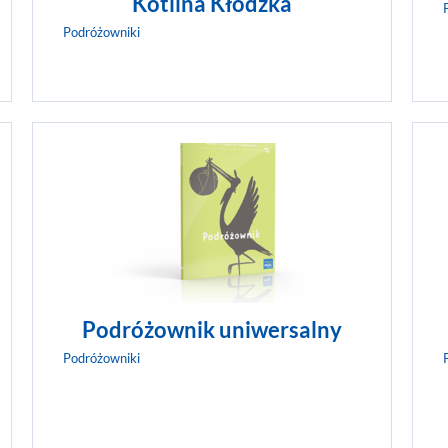
Kotlina Kłodzka
Podróżowniki
Tym razem odwiedzimy jeden z najbardz
niezwykłych krajów na świecie. To stąd
nutella i pizza. Swoje muzeum ma tutaj.
Tu zdarzyły się niezwykłe historie: pies j
koleją, pajacyk został chłopcem, a mały
Vinci stał się najsłynniejszym wynalazcą.
ZOBACZ WIĘCEJ
Podróżownik uniwersalny
Podróżowniki