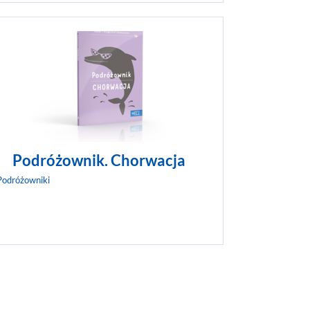
i. Mazury i
A może nad morze? Wyrusz na wybrzeże Polski.
 i bogaty
Znajdują się tu niezwykłe domy w kratkę, konie w
nikowi
butach i bursztynowy niedźwiadek. Dzięki
aczego
Podróżownikowi dowiesz się, dlaczego morze jest
skie. Poznasz
słone, skąd wzięły się mikołajki i piasek na plaży.
ZOBACZ WIĘCEJ
Podróżownik. Chorwacja
Podróżowniki
urcji! To
trojański, a
Turcja dała