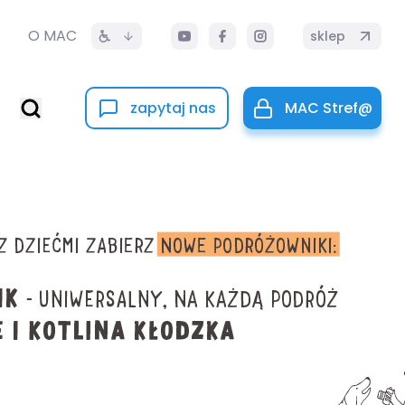
O MAC
sklep
zapytaj nas
MAC Stref@
miętniki z po