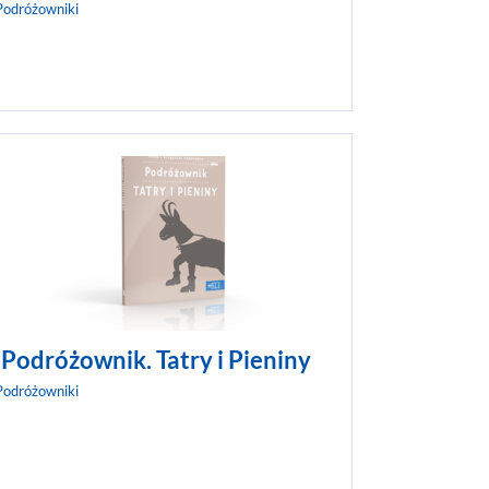
Podróżowniki
iej
Nawet najdalsza podróż rozpoczyna się od
 pochodzi
pierwszego kroku. Nieważne, czy będzie to
.. makaron!
wyprawa do egzotycznej krainy, odległego zakątka
eździł
Polski, czy pobliskiego lasu, ważne, że podejmiesz
 Leonardo z
wyzwanie i zaczniesz poznawać świat.
 W...
ZOBACZ WIĘCEJ
Podróżownik. Tatry i Pieniny
Podróżowniki