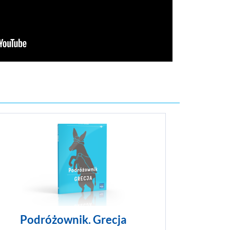
iększa
Tym razem odwiedzimy Kotlinę Kłodzką z
b się
otaczającymi ją Karkonoszami. Jest to niezwykła
mniczy
kraina, która oferuje turystom wiele atrakcji.
owiesz się,
Spotkamy tam ducha gór, Karkonosza, poszukamy
awni
złota w Złotym Stoku, powędrujemy labiryntem w
e.
Błędnych Skałach i sprawdzimy, dlaczego góra nosi
imię...
ZOBACZ WIĘCEJ
Podróżownik. Grecja