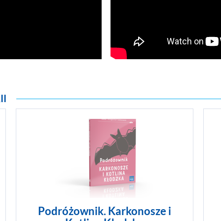
II
Piramidy, najdłuższa rzeka Afryki i najw
piaskownica świata. W Egipcie nie sposó
nudzić! Czekają tu na ciebie Nemo, taje
Sfinks i mumie. Dzięki Podróżownikowi d
jak wyglądają okręty pustyni, kim byli d
bogowie i jakie skarby kryją się w palmi
ZOBACZ WIĘCEJ
Podróżownik. Karkonosze i