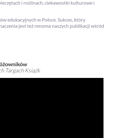
erzętach i roślinach, ciekawostki kulturowe i
ów edukacyjnych w Polsce. Sukces, który
naczenia jest też renoma naszych publikacji wśród
różowników
ch Targach Książk