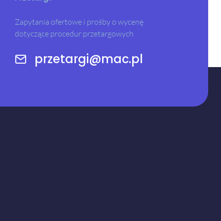
Zapytania ofertowe i prośby o wycenę
dotyczące procedur przetargowych
przetargi@mac.pl