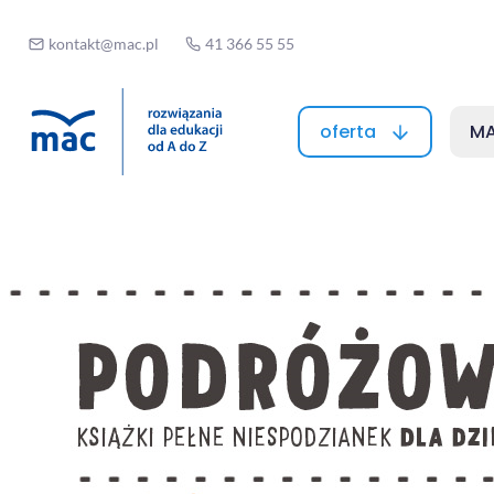
kontakt@mac.pl
41 366 55 55
oferta
MA
Podróżowniki 