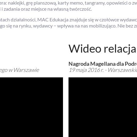
ra: naklejki, grę planszową, karty memo, tangramy, opowieści o zwi
i i zadania oraz miejsce na własną twórczość.
latach działalności, MAC Edukacja znajduje się w czołówce wydawc
ego się na rynku, wydawcy − wpływa na nas mobilizująco. Nie bez z
Wideo relacja
Nagroda Magellana dla Pod
nego w Warszawie
19 maja 2016 r. - Warszawski