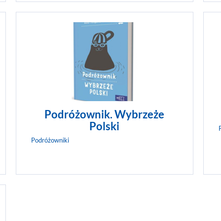
Za górami, za lasami jest kraina jak bajk
Warmia to setki jezior, zamki krzyżackie
świat roślin i zwierząt. Dzięki Podróżow
dowiesz się, kim jest ryba z wąsami, dl
rośliny są zielone, a żaby bywają niebie
sekrety mrówek i bocianów,...
ZOBACZ WIĘCEJ
Podróżownik. Wybrzeże
Polski
Podróżowniki
To niezwykłe, ile rzeczy zawdzięczamy T
właśnie stąd pochodził św. Mikołaj, koń 
po niebie latał skrzydlaty koń − Pegaz. 