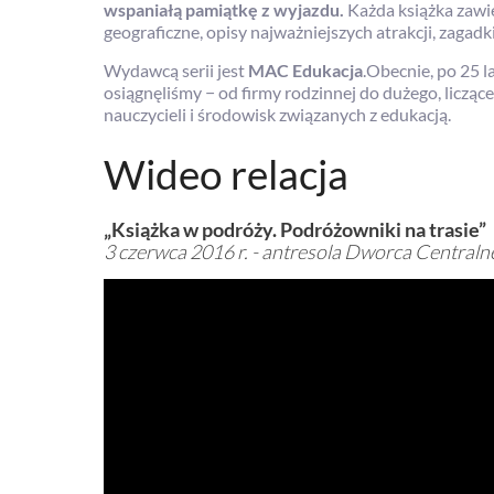
wspaniałą pamiątkę z wyjazdu.
Każda książka zawie
geograficzne, opisy najważniejszych atrakcji, zagadk
Wydawcą serii jest
MAC Edukacja
.Obecnie, po 25 
osiągnęliśmy − od firmy rodzinnej do dużego, licząc
nauczycieli i środowisk związanych z edukacją.
Wideo relacja
„Książka w podróży. Podróżowniki na trasie”
3 czerwca 2016 r. - antresola Dworca Central