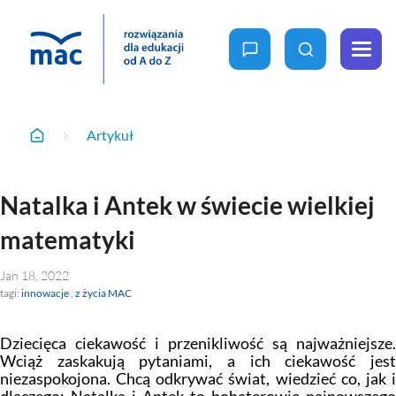
zapytaj nas
wyszukaj
Menu
Artykuł
oferta
Artykuł
Home
MAC
Wychowanie
dla
przedszkolne
Natalka i Antek w świecie wielkiej
Wiedza
Edukacja
matematyki
wczesnoszkolna
Rośnij z nami
Ale to ciekawe
Nowość
Reforma 2026
Projekty i
programy
W przedszkolu naturalnie
Jan 18, 2022
Szkoła
Ja i moja szkoła na nowo
Podstawowa
tagi:
innowacje
,
z życia MAC
Fun Time
Gra w kolory
Podstawa
Specjalne
Dziecięca ciekawość i przenikliwość są najważniejsze.
programowa
potrzeby
Be Happy
2026
Wciąż zaskakują pytaniami, a ich ciekawość jest
szczegóły
edukacyjne
niezaspokojona. Chcą odkrywać świat, wiedzieć co, jak i
Podstawa
Owocna edukacja
programowa