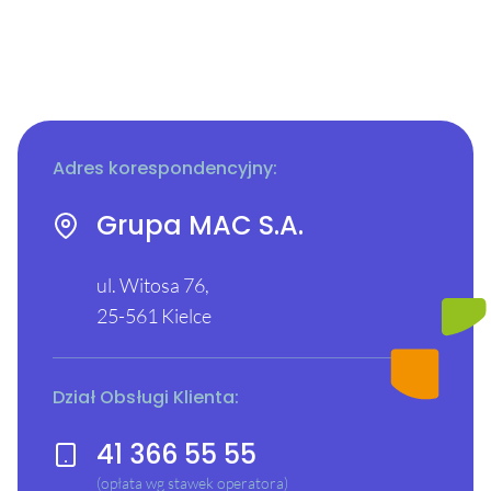
Adres korespondencyjny:
Grupa MAC S.A.
ul. Witosa 76,
25-561 Kielce
Dział Obsługi Klienta:
41 366 55 55
(opłata wg stawek operatora)