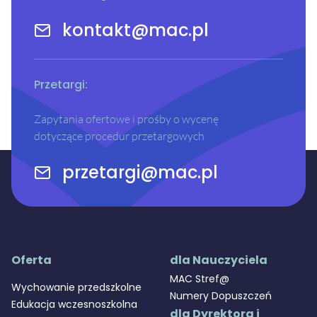
kontakt@mac.pl
Przetargi:
Zapytania ofertowe i prośby o wycenę
dotyczące procedur przetargowych
przetargi@mac.pl
Oferta
dla Nauczyciela
MAC Stref@
Wychowanie przedszkolne
Numery Dopuszczeń
Edukacja wczesnoszkolna
dla Dyrektora i