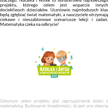
dlaczego: Natalka i Antek to bohaterowie najnowszego
MAC
2017
projektu, którego celem jest wsparcie innych
Technologie
dociekliwych dzieciaków. Uczniowie najmłodszych klas
szczegóły
będą zgłębiać świat matematyki, a nauczyciele otrzymają
ciekawe i nieszablonowe scenariusze lekcji i zadań.
MAC
Dydaktyka
Matematyka czeka na odkrycie!
Aranżacje
przedszkolne
Aranżacje
szkolne
Katalogi
oferty
edukacyjnej
zobacz
katalogi
Głównym celem projektu jest zaprzyjaźnienie dzieci z
matematyką. Budowanie świadomości, że jest ona obecna