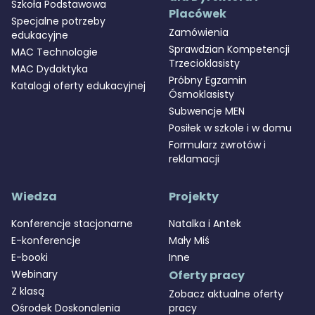
Szkoła Podstawowa
Placówek
Specjalne potrzeby
Zamówienia
edukacyjne
Sprawdzian Kompetencji
MAC Technologie
Trzecioklasisty
MAC Dydaktyka
Próbny Egzamin
Katalogi oferty edukacyjnej
Ósmoklasisty
Subwencje MEN
Posiłek w szkole i w domu
Formularz zwrotów i
reklamacji
Wiedza
Projekty
Konferencje stacjonarne
Natalka i Antek
E-konferencje
Mały Miś
E-booki
Inne
Webinary
Oferty pracy
Z klasą
Zobacz aktualne oferty
Ośrodek Doskonalenia
pracy