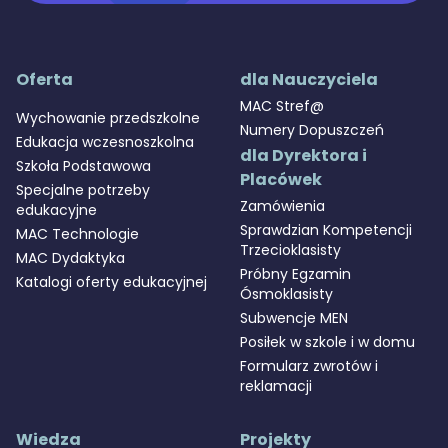
Oferta
dla Nauczyciela
MAC Stref@
Wychowanie przedszkolne
Numery Dopuszczeń
Edukacja wczesnoszkolna
dla Dyrektora i
Szkoła Podstawowa
Placówek
Specjalne potrzeby
Zamówienia
edukacyjne
Sprawdzian Kompetencji
MAC Technologie
Trzecioklasisty
MAC Dydaktyka
Próbny Egzamin
Katalogi oferty edukacyjnej
Ósmoklasisty
Subwencje MEN
Posiłek w szkole i w domu
Formularz zwrotów i
reklamacji
Wiedza
Projekty