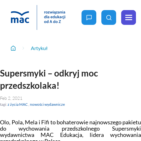
zapytaj nas
wyszukaj
Menu
Artykuł
oferta
Artykuł
Home
MAC
Wychowanie
dla
przedszkolne
Supersmyki – odkryj moc
Wiedza
Edukacja
przedszkolaka!
wczesnoszkolna
Rośnij z nami
Ale to ciekawe
Nowość
Reforma 2026
Projekty i
programy
W przedszkolu naturalnie
Feb 2, 2021
Szkoła
Ja i moja szkoła na nowo
Podstawowa
tagi:
z życia MAC
,
nowości wydawnicze
Fun Time
Gra w kolory
Podstawa
Specjalne
Olo, Pola, Mela i Fifi to bohaterowie najnowszego pakietu
programowa
potrzeby
Be Happy
2026
do wychowania przedszkolnego Supersmyki
szczegóły
edukacyjne
wydawnictwa MAC Edukacja, lidera wychowania
Podstawa
Owocna edukacja
programowa