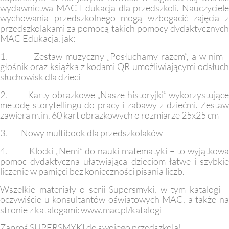
wydawnictwa MAC Edukacja dla przedszkoli. Nauczyciele
wychowania przedszkolnego mogą wzbogacić zajęcia z
przedszkolakami za pomocą takich pomocy dydaktycznych
MAC Edukacja, jak:
1. Zestaw muzyczny „Posłuchamy razem”, a w nim -
głośnik oraz książka z kodami QR umożliwiającymi odsłuch
słuchowisk dla dzieci
2. Karty obrazkowe „Nasze historyjki” wykorzystujące
metodę storytellingu do pracy i zabawy z dziećmi. Zestaw
zawiera m.in. 60 kart obrazkowych o rozmiarze 25x25 cm
3. Nowy multibook dla przedszkolaków
4. Klocki „Nemi” do nauki matematyki – to wyjątkowa
pomoc dydaktyczna ułatwiająca dzieciom łatwe i szybkie
liczenie w pamięci bez konieczności pisania liczb.
Wszelkie materiały o serii Supersmyki, w tym katalogi –
oczywiście u konsultantów oświatowych MAC, a także na
stronie z katalogami: www.mac.pl/katalogi
Zaproś SUPERSMYKI do swojego przedszkola!