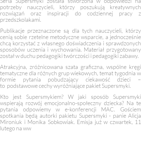
Seria Supersmyki została stworzona w odpowiedzi na
potrzeby nauczycieli, którzy poszukują kreatywnych
rozwiązań oraz inspiracji do codziennej pracy z
przedszkolakami.
Publikacje przeznaczone są dla tych nauczycieli, którzy
cenią sobie rzetelne metodyczne wsparcie, a jednocześnie
chcą korzystać z własnego doświadczenia i sprawdzonych
sposobów uczenia i wychowania. Materiał przygotowany
został w duchu pedagogiki twórczości i pedagogiki zabawy.
Atrakcyjna, zróżnicowana szata graficzna, wspólne kręgi
tematyczne dla różnych grup wiekowych, temat tygodnia w
formie pytania pobudzający ciekawość dzieci –
to podstawowe cechy wyróżniające pakiet Supersmyki.
Kto jest Supersmykiem? W jaki sposób Supersmyki
wspierają rozwój emocjonalno-społeczny dziecka? Na te
pytania odpowiemy w e-konferencji MAC. Gościem
spotkania będą autorki pakietu Supersmyki - panie Alicja
Mironiuk i Monika Sobkowiak. Emisja już w czwartek, 11
lutego na ww