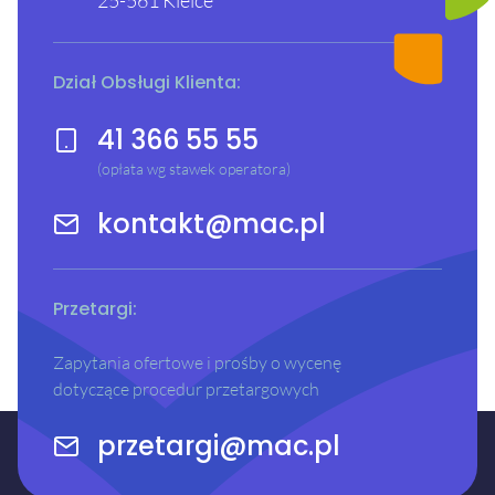
Dział Obsługi Klienta:
41 366 55 55
(opłata wg stawek operatora)
kontakt@mac.pl
Przetargi:
Zapytania ofertowe i prośby o wycenę
dotyczące procedur przetargowych
przetargi@mac.pl