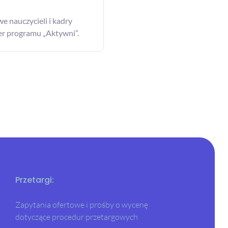
[WEBINAR] Sabina Piłat - Ewolucja cyklu Ale
to ciekawe w odpowiedzi na potrzeby...
 nauczycieli i kadry
17 / 04 / 2026 | 12:33
der programu „Aktywni”.
Edukacja wczesnoszkolna
[WEBINAR] Jolanta Okuniewska - Ewolucja
cyklu "Ale to ciekawe" w odpowiedzi na
potrzeby...
16 / 04 / 2026 | 09:54
Edukacja wczesnoszkolna
[LIVE Z KLASĄ] Roman Lorens - Nowa
podstawa programowa 2026 w szkole:
rewolucja czy...
15 / 04 / 2026 | 00:00
Edukacja wczesnoszkolna
Przetargi:
[LIVE Z KLASĄ] Czy publikowanie zdjęć dzieci
w przedszkolu i szkole zawsze jest...
Zapytania ofertowe i prośby o wycenę
31 / 03 / 2026 | 00:00
dotyczące procedur przetargowych