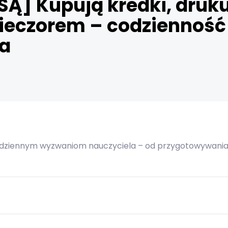
SĄ] Kupują kredki, druku
ieczorem – codzienność
la
dziennym wyzwaniom nauczyciela – od przygotowywania 