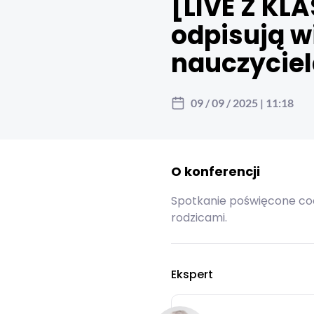
[LIVE Z KLA
zaloguj się
załóż konto
lub
odpisują w
nauczycie
09 / 09 / 2025 | 11:18
O konferencji
Spotkanie poświęcone co
rodzicami.
Ekspert