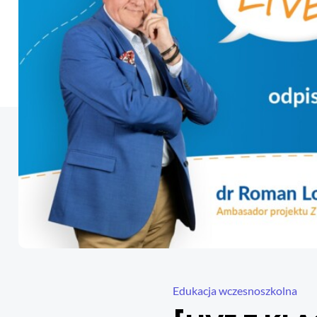
Aby obejrzeć e-konferen
Edukacja wczesnoszkolna