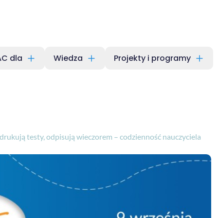
C dla
Wiedza
Projekty i programy
drukują testy, odpisują wieczorem – codzienność nauczyciela