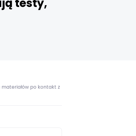
ją testy,
zawodowy nauczyciela początkującego
06 / 05 / 2026 | 00:00
Edukacja wczesnoszkolna
[LIVE Z KLASĄ] Roman Lorens - Rola oceny
pracy nauczyciela w procesie awansu
28 / 04 / 2026 | 12:49
Edukacja wczesnoszkolna
[LIVE Z KLASĄ] Roman Lorens - Nowe
przedmioty i nowa ramówka – przegląd...
22 / 04 / 2026 | 00:00
materiałów po kontakt z
Edukacja wczesnoszkolna
[LIVE Z KLASĄ] Anna Michniuk - Święta
majowe z AI: pomysły na angażujące lekcje
20 / 04 / 2026 | 00:00
Edukacja wczesnoszkolna