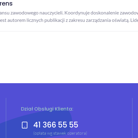
rens
wansu zawodowego nauczycieli. Koordynuje doskonalenie zawodowe
Jest autorem licznych publikacji z zakresu zarządzania oświatą. Li
Dział Obsługi Klienta:
41 366 55 55
(opłata wg stawek operatora)