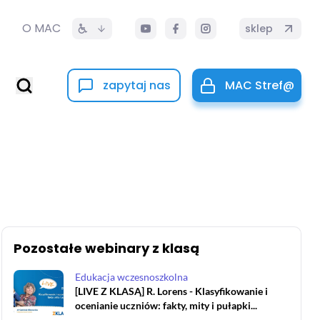
O MAC
sklep
zapytaj nas
MAC Stref@
Pozostałe webinary z klasą
Edukacja wczesnoszkolna
[LIVE Z KLASĄ] R. Lorens - Klasyfikowanie i
ocenianie uczniów: fakty, mity i pułapki...