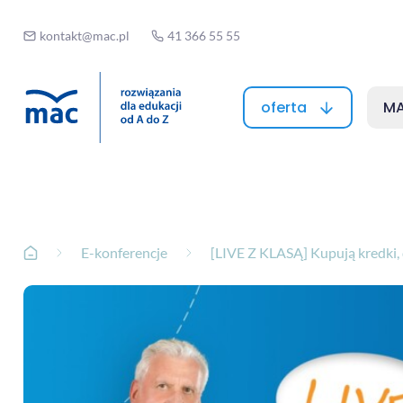
kontakt@mac.pl
41 366 55 55
oferta
MA
E-konferencje
E-konferencje
[LIVE Z KLASĄ] Kupują kredki, 
Strona główna