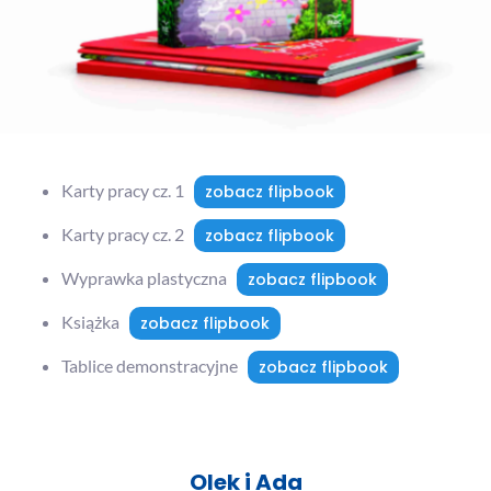
Karty pracy cz. 1
zobacz flipbook
Karty pracy cz. 2
zobacz flipbook
Wyprawka plastyczna
zobacz flipbook
Książka
zobacz flipbook
Tablice demonstracyjne
zobacz flipbook
Olek i Ada