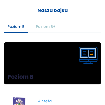
Nasza bajka
Poziom B
Poziom B+
Poziom B
4 części