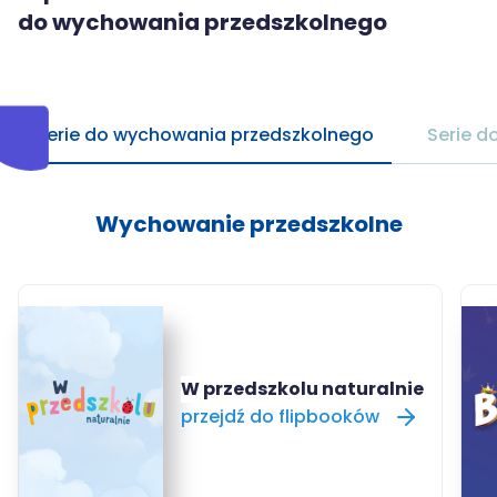
MAC
do wychowania przedszkolnego
2017
Technologie
szczegóły
MAC
Dydaktyka
Serie do wychowania przedszkolnego
Serie d
Aranżacje
przedszkolne
Wychowanie przedszkolne
Aranżacje
szkolne
Katalogi
oferty
edukacyjnej
zobacz
W przedszkolu naturalnie
katalogi
przejdź do flipbooków