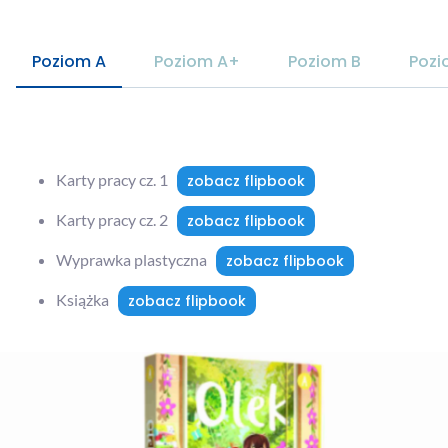
Poziom A
Poziom A+
Poziom B
Pozi
Karty pracy cz. 1
zobacz flipbook
Karty pracy cz. 2
zobacz flipbook
Wyprawka plastyczna
zobacz flipbook
Książka
zobacz flipbook