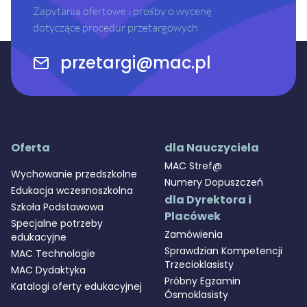
Zapytania ofertowe i prośby o wycenę
dotyczące procedur przetargowych
przetargi@mac.pl
Oferta
dla Nauczyciela
MAC Stref@
Wychowanie przedszkolne
Numery Dopuszczeń
Edukacja wczesnoszkolna
dla Dyrektora i
Szkoła Podstawowa
Placówek
Specjalne potrzeby
Zamówienia
edukacyjne
Sprawdzian Kompetencji
MAC Technologie
Trzecioklasisty
MAC Dydaktyka
Próbny Egzamin
Katalogi oferty edukacyjnej
Ósmoklasisty