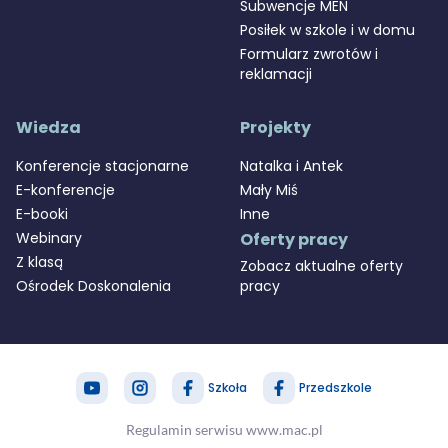
Subwencje MEN
Posiłek w szkole i w domu
Formularz zwrotów i
reklamacji
Wiedza
Projekty
Konferencje stacjonarne
Natalka i Antek
E-konferencje
Mały Miś
E-booki
Inne
Webinary
Oferty pracy
Z klasą
Zobacz aktualne oferty
Ośrodek Doskonalenia
pracy
Szkoła
Przedszkole
zapytaj nas
MAC Stref@
Regulamin serwisu www.mac.pl