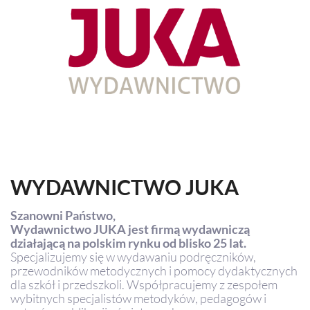
MAC
2017
Technologie
szczegóły
MAC
Dydaktyka
Aranżacje
przedszkolne
Aranżacje
szkolne
WYDAWNICTWO JUKA
Katalogi
oferty
Szanowni Państwo,
edukacyjnej
Wydawnictwo JUKA jest firmą wydawniczą
zobacz
działającą na polskim rynku od blisko 25 lat.
katalogi
Specjalizujemy się w wydawaniu podręczników,
przewodników metodycznych i pomocy dydaktycznych
dla szkół i przedszkoli. Współpracujemy z zespołem
wybitnych specjalistów metodyków, pedagogów i