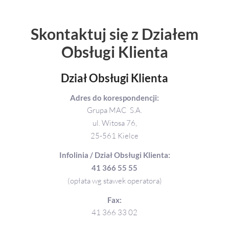
Skontaktuj się z Działem
Obsługi Klienta
Dział Obsługi Klienta
Adres do korespondencji:
Grupa MAC S.A.
ul. Witosa 76,
25-561 Kielce
Infolinia / Dział Obsługi Klienta:
41 366 55 55
(opłata wg stawek operatora)
Fax:
41 366 33 02