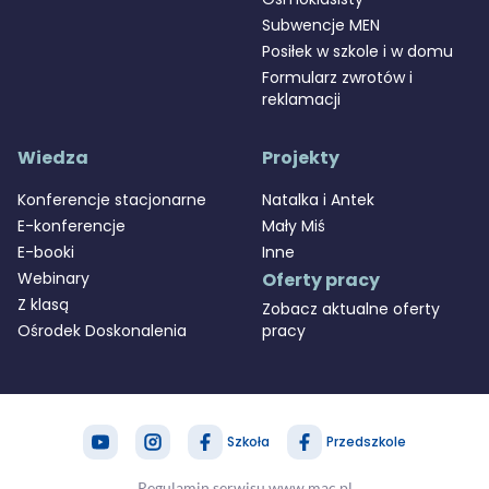
Subwencje MEN
Posiłek w szkole i w domu
Formularz zwrotów i
reklamacji
Wiedza
Projekty
Konferencje stacjonarne
Natalka i Antek
E-konferencje
Mały Miś
E-booki
Inne
Webinary
Oferty pracy
Z klasą
Zobacz aktualne oferty
Ośrodek Doskonalenia
pracy
Szkoła
Przedszkole
zapytaj nas
MAC Stref@
Regulamin serwisu www.mac.pl