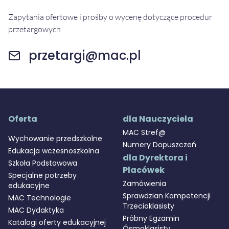
Zapytania ofertowe i prośby o wycenę dotyczące procedur
przetargowych
przetargi@mac.pl
Oferta
dla Nauczyciela
MAC Stref@
Wychowanie przedszkolne
Numery Dopuszczeń
Edukacja wczesnoszkolna
dla Dyrektora i
Szkoła Podstawowa
Placówek
Specjalne potrzeby
Zamówienia
edukacyjne
Sprawdzian Kompetencji
MAC Technologie
Trzecioklasisty
MAC Dydaktyka
Próbny Egzamin
Katalogi oferty edukacyjnej
Ósmoklasisty