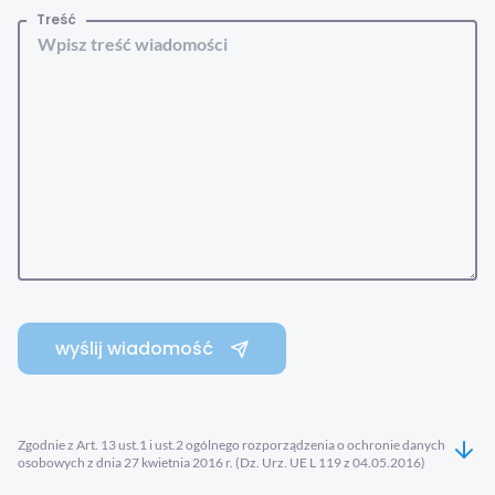
Treść
wyślij wiadomość
Zgodnie z Art. 13 ust.1 i ust.2 ogólnego rozporządzenia o ochronie danych
osobowych z dnia 27 kwietnia 2016 r. (Dz. Urz. UE L 119 z 04.05.2016)
informujemy, iż administratorem danych osobowych podanych w