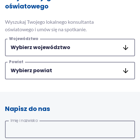
MAC
oświatowego
2017
Technologie
szczegóły
Wyszukaj Twojego lokalnego konsultanta
MAC
oświatowego i umów się na spotkanie.
Dydaktyka
Województwo
Aranżacje
przedszkolne
Powiat
Aranżacje
szkolne
Katalogi
oferty
edukacyjnej
zobacz
Napisz do nas
katalogi
Imię i nazwisko