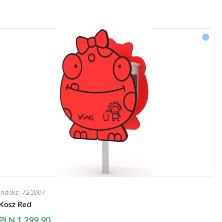
Indeks: 721007
Kosz Red
PLN 1,299.90