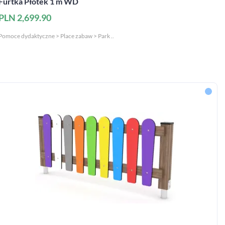
Furtka Płotek 1 m WD
PLN 2,699.90
Pomoce dydaktyczne > Place zabaw > Park ..