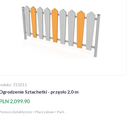
Indeks: 721011
Ogrodzenie Sztachetki - przęsło 2,0 m
PLN 2,099.90
Pomoce dydaktyczne > Place zabaw > Park ..