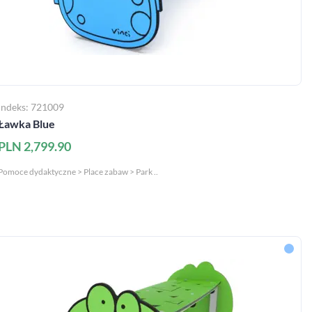
Indeks: 721009
Ławka Blue
PLN 2,799.90
Pomoce dydaktyczne > Place zabaw > Park ..