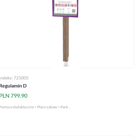
Indeks: 721005
Regulamin D
PLN 799.90
Pomoce dydaktyczne > Place zabaw > Park ..