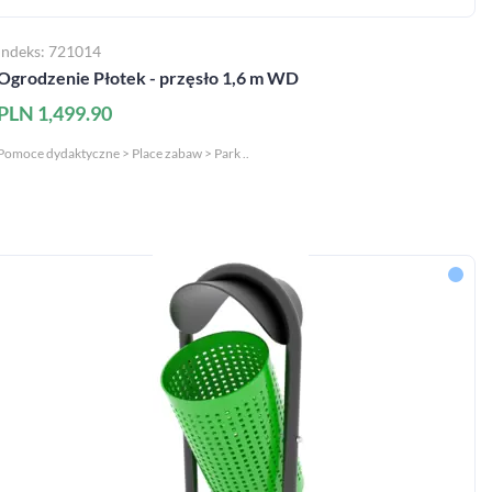
Indeks: 721014
Ogrodzenie Płotek - przęsło 1,6 m WD
PLN 1,499.90
Pomoce dydaktyczne > Place zabaw > Park ..