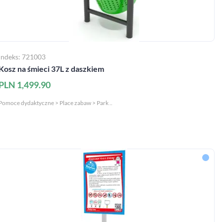
Indeks: 721003
Kosz na śmieci 37L z daszkiem
PLN 1,499.90
Pomoce dydaktyczne > Place zabaw > Park ..