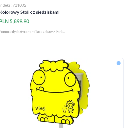
Indeks: 721002
Kolorowy Stolik z siedziskami
PLN 5,899.90
Pomoce dydaktyczne > Place zabaw > Park ..