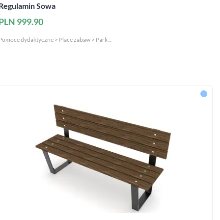
Regulamin Sowa
PLN 999.90
Pomoce dydaktyczne > Place zabaw > Park ..