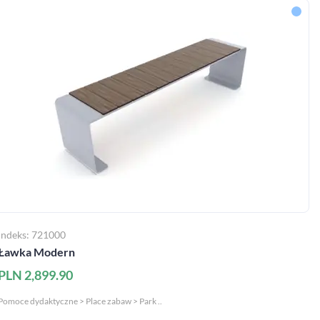
Indeks: 721000
Ławka Modern
PLN 2,899.90
Pomoce dydaktyczne > Place zabaw > Park ..