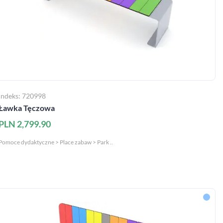
Indeks: 720998
Ławka Tęczowa
PLN 2,799.90
Pomoce dydaktyczne > Place zabaw > Park ..