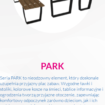
MAC
2017
Technologie
szczegóły
MAC
Dydaktyka
Aranżacje
przedszkolne
Aranżacje
szkolne
PARK
Katalogi
oferty
edukacyjnej
Seria PARK to nieodzowny element, który doskonale
zobacz
uzupełnia przyjazny plac zabaw. Wygodne ławki i
katalogi
stoliki, kolorowe kosze na śmieci, tablice informacyjne i
ogrodzenia tworzą przyjazne otoczenie, zapewniając
komfortowy odpoczynek zarówno dzieciom, jak i ich