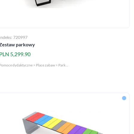
Indeks: 720997
Zestaw parkowy
PLN 5,299.90
Pomoce dydaktyczne > Place zabaw > Park ..