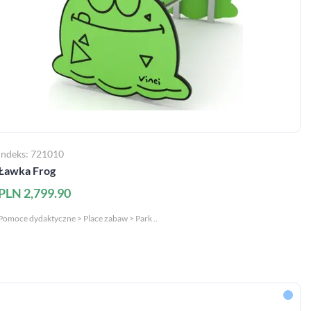
Indeks: 721010
Ławka Frog
PLN 2,799.90
Pomoce dydaktyczne > Place zabaw > Park ..