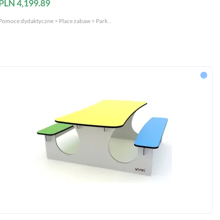
PLN 4,199.89
Pomoce dydaktyczne > Place zabaw > Park ..