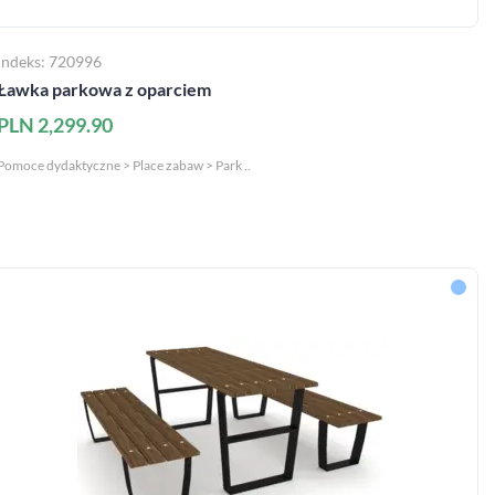
Indeks: 720996
Ławka parkowa z oparciem
PLN 2,299.90
Pomoce dydaktyczne > Place zabaw > Park ..