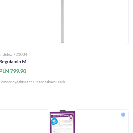
Indeks: 721004
Regulamin M
PLN 799.90
Pomoce dydaktyczne > Place zabaw > Park ..