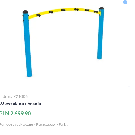
Indeks: 721006
Wieszak na ubrania
PLN 2,699.90
Pomoce dydaktyczne > Place zabaw > Park ..