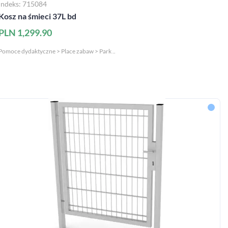
Indeks: 715084
Kosz na śmieci 37L bd
PLN 1,299.90
Pomoce dydaktyczne > Place zabaw > Park ..