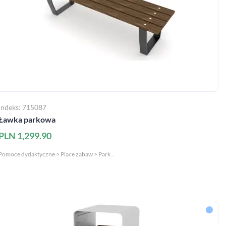
Indeks: 715087
Ławka parkowa
PLN 1,299.90
Pomoce dydaktyczne > Place zabaw > Park ..