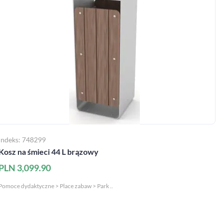
zapytaj nas
MAC Stref@
Indeks: 748299
Kosz na śmieci 44 L brązowy
PLN 3,099.90
takt@mac.pl
 366 55 55
Pomoce dydaktyczne > Place zabaw > Park ..
O MAC
sklep