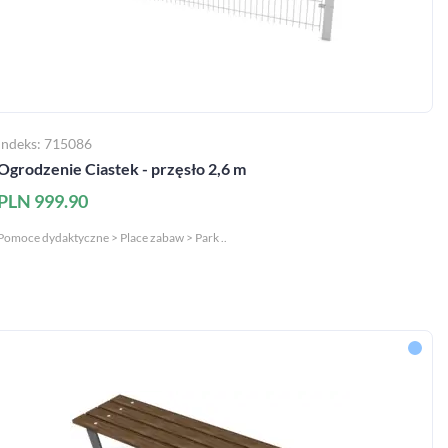
Indeks: 715086
Ogrodzenie Ciastek - przęsło 2,6 m
PLN 999.90
Pomoce dydaktyczne > Place zabaw > Park ..