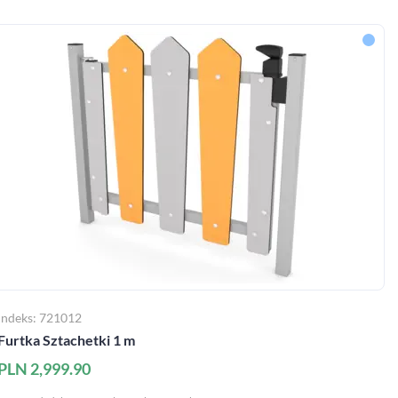
Indeks: 721012
Furtka Sztachetki 1 m
PLN 2,999.90