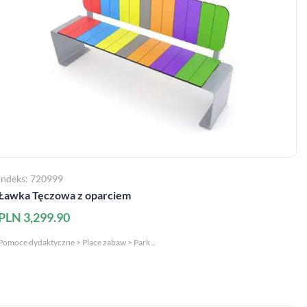
Indeks: 720999
Ławka Tęczowa z oparciem
PLN 3,299.90
Pomoce dydaktyczne > Place zabaw > Park ..