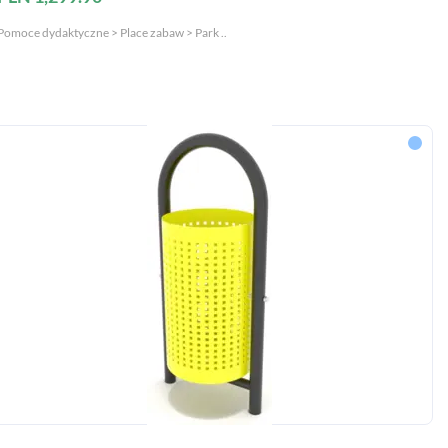
Pomoce dydaktyczne > Place zabaw > Park ..