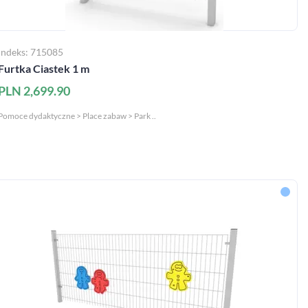
Indeks: 715085
Furtka Ciastek 1 m
PLN 2,699.90
Pomoce dydaktyczne > Place zabaw > Park ..