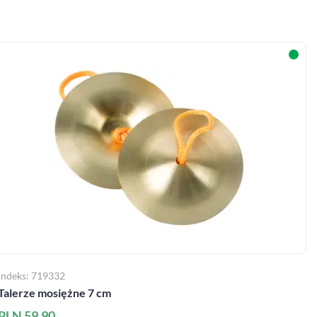
Indeks: 719332
Talerze mosiężne 7 cm
PLN 59.90