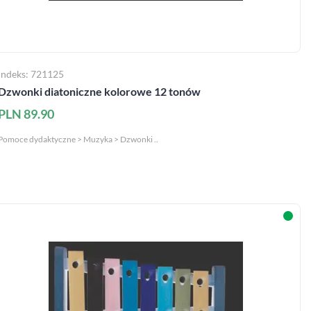
Indeks: 721125
Dzwonki diatoniczne kolorowe 12 tonów
PLN 89.90
Pomoce dydaktyczne > Muzyka > Dzwonki ..