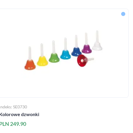
Indeks: SE0730
Kolorowe dzwonki
PLN 249.90