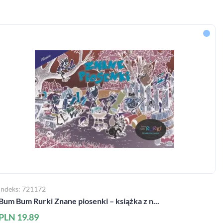
Indeks: 721172
Bum Bum Rurki Znane piosenki – książka z n...
PLN 19.89