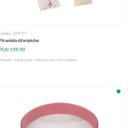
Indeks: 709727
Piramida dźwięków
PLN 199.90
Zabawki > Edukacyjne > Sensoryczne > Gry i zabawy ..