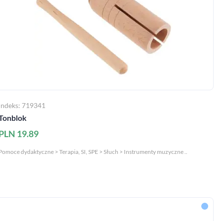
Indeks: 719341
Tonblok
PLN 19.89
Pomoce dydaktyczne > Terapia, SI, SPE > Słuch > Instrumenty muzyczne ..