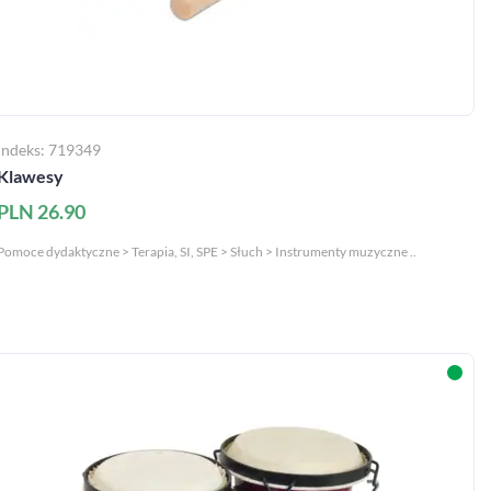
Indeks: 719349
Klawesy
PLN 26.90
Pomoce dydaktyczne > Terapia, SI, SPE > Słuch > Instrumenty muzyczne ..
zapytaj nas
MAC Stref@
takt@mac.pl
 366 55 55
O MAC
sklep