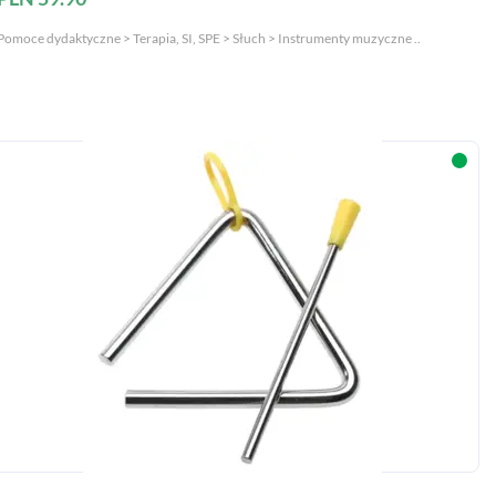
Pomoce dydaktyczne > Terapia, SI, SPE > Słuch > Instrumenty muzyczne ..