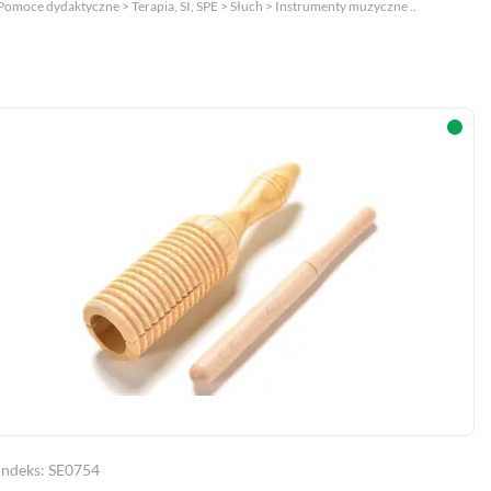
Pomoce dydaktyczne > Terapia, SI, SPE > Słuch > Instrumenty muzyczne ..
Indeks: SE0754