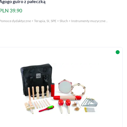
Agogo guiro z pałeczką
PLN 39.90
Pomoce dydaktyczne > Terapia, SI, SPE > Słuch > Instrumenty muzyczne ..