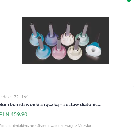
Indeks: 721164
Bum bum dzwonki z rączką – zestaw diatonic...
PLN 459.90
Pomoce dydaktyczne > Stymulowanie rozwoju > Muzyka ..