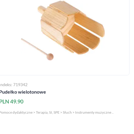
Indeks: 719342
Pudełko wielotonowe
PLN 49.90
Pomoce dydaktyczne > Terapia, SI, SPE > Słuch > Instrumenty muzyczne ..