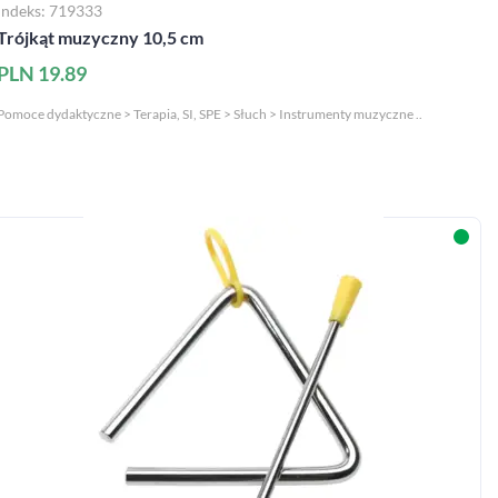
Indeks: 719333
Trójkąt muzyczny 10,5 cm
PLN 19.89
Pomoce dydaktyczne > Terapia, SI, SPE > Słuch > Instrumenty muzyczne ..