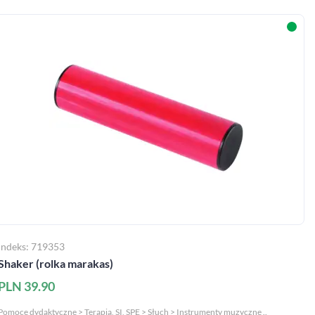
Indeks: 719353
Shaker (rolka marakas)
PLN 39.90
Pomoce dydaktyczne > Terapia, SI, SPE > Słuch > Instrumenty muzyczne ..