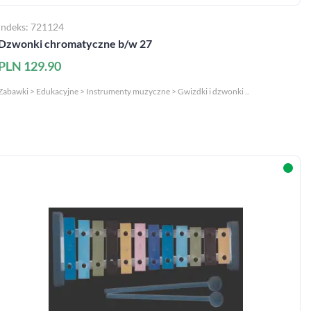
Indeks: 721124
Dzwonki chromatyczne b/w 27
PLN 129.90
Zabawki > Edukacyjne > Instrumenty muzyczne > Gwizdki i dzwonki ..