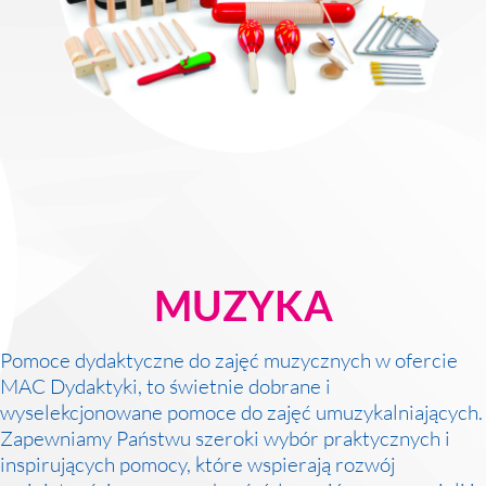
MAC
2017
Technologie
szczegóły
MAC
Dydaktyka
Aranżacje
przedszkolne
Aranżacje
szkolne
MUZYKA
Katalogi
oferty
edukacyjnej
Pomoce dydaktyczne do zajęć muzycznych w ofercie
zobacz
MAC Dydaktyki, to świetnie dobrane i
katalogi
wyselekcjonowane pomoce do zajęć umuzykalniających.
Zapewniamy Państwu szeroki wybór praktycznych i
inspirujących pomocy, które wspierają rozwój