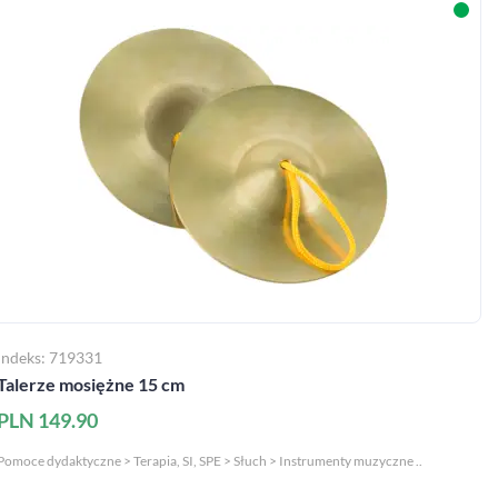
Indeks: 719331
Talerze mosiężne 15 cm
PLN 149.90
Pomoce dydaktyczne > Terapia, SI, SPE > Słuch > Instrumenty muzyczne ..