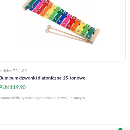
Indeks: 721163
Bum bum dzwonki diatoniczne 15-tonowe
PLN 119.90
Pomoce dydaktyczne > Stymulowanie rozwoju > Muzyka ..