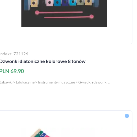
Indeks: 721126
Dzwonki diatoniczne kolorowe 8 tonów
PLN 69.90
Zabawki > Edukacyjne > Instrumenty muzyczne > Gwizdki i dzwonki ..