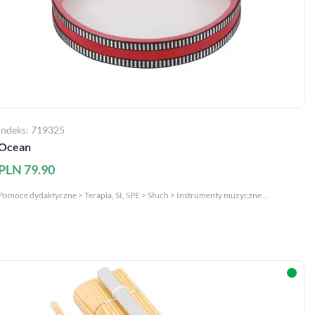
Indeks: 719325
Ocean
PLN 79.90
Pomoce dydaktyczne > Terapia, SI, SPE > Słuch > Instrumenty muzyczne ..