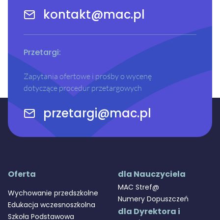
kontakt@mac.pl
Przetargi:
Zapytania ofertowe i prośby o wycenę
dotyczące procedur przetargowych
przetargi@mac.pl
Oferta
dla Nauczyciela
MAC Stref@
Wychowanie przedszkolne
Numery Dopuszczeń
Edukacja wczesnoszkolna
dla Dyrektora i
Szkoła Podstawowa