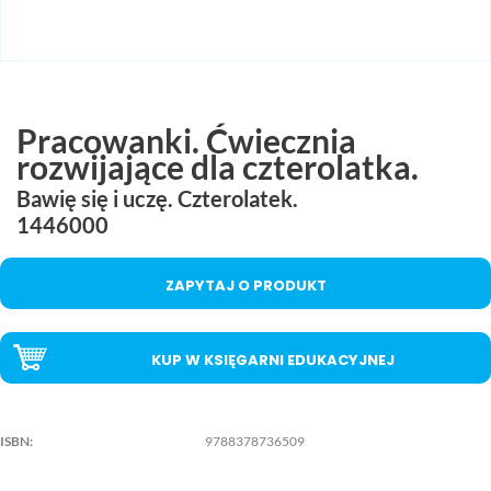
MAC
2017
Technologie
szczegóły
MAC
Dydaktyka
Pracowanki. Ćwiecznia
rozwijające dla czterolatka.
Aranżacje
przedszkolne
Bawię się i uczę. Czterolatek.
1446000
Aranżacje
szkolne
ZAPYTAJ O PRODUKT
Katalogi
oferty
edukacyjnej
KUP W KSIĘGARNI EDUKACYJNEJ
zobacz
katalogi
ISBN:
9788378736509