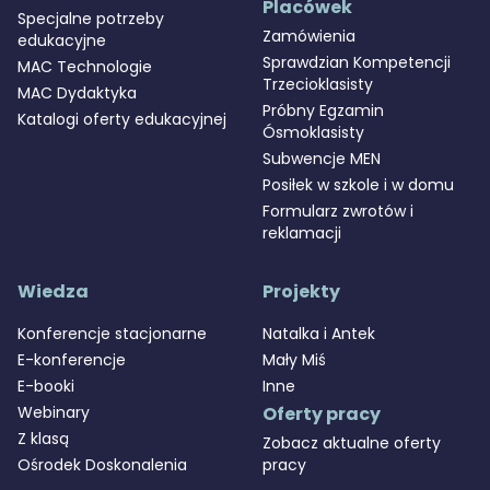
Placówek
Specjalne potrzeby
Zamówienia
edukacyjne
Sprawdzian Kompetencji
MAC Technologie
Trzecioklasisty
MAC Dydaktyka
Próbny Egzamin
Katalogi oferty edukacyjnej
Ósmoklasisty
Subwencje MEN
Posiłek w szkole i w domu
Formularz zwrotów i
reklamacji
Wiedza
Projekty
Konferencje stacjonarne
Natalka i Antek
E-konferencje
Mały Miś
E-booki
Inne
Webinary
Oferty pracy
Z klasą
Zobacz aktualne oferty
Ośrodek Doskonalenia
pracy