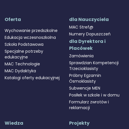
Oferta
dla Nauczyciela
MAC Stref@
Wychowanie przedszkolne
Numery Dopuszczeń
Edukacja wczesnoszkolna
dla Dyrektora i
Szkoła Podstawowa
Placówek
Specjalne potrzeby
Zamówienia
edukacyjne
Sprawdzian Kompetencji
MAC Technologie
Trzecioklasisty
MAC Dydaktyka
Próbny Egzamin
Katalogi oferty edukacyjnej
Ósmoklasisty
Subwencje MEN
Posiłek w szkole i w domu
Formularz zwrotów i
reklamacji
Wiedza
Projekty