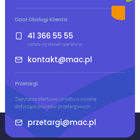
Dział Obsługi Klienta:
41 366 55 55
(opłata wg stawek operatora)
kontakt@mac.pl
Przetargi:
Zapytania ofertowe i prośby o wycenę
dotyczące procedur przetargowych
przetargi@mac.pl