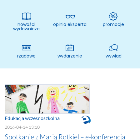
MAC
2017
Technologie
szczegóły
nowości
opinia eksperta
promocje
MAC
wydawnicze
Dydaktyka
Aranżacje
przedszkolne
rządowe
wydarzenie
wywiad
Aranżacje
szkolne
Katalogi
oferty
edukacyjnej
zobacz
katalogi
Edukacja wczesnoszkolna
2016-04-14 13:10
Spotkanie z Marią Rotkiel – e-konferencja