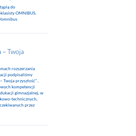
tąpią do
oklasisty OMNIBUS.
pl/omnibus
a – Twoja
amach rozszerzania
acji podpisaliśmy
 Twoja przyszłość” .
zowych kompetencji
edukacji gimnazjalnej, w
ukowo-technicznych,
 oczekiwanych przez