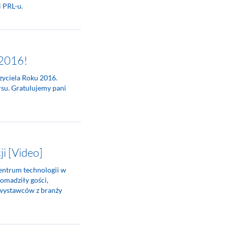
i PRL-u.
 2016!
zyciela Roku 2016.
su. Gratulujemy pani
i [Video]
centrum technologii w
romadziły gości,
 wystawców z branży