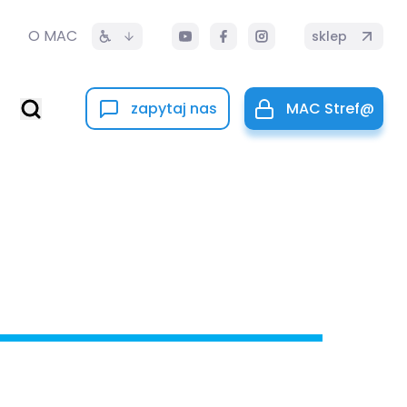
O MAC
sklep
zapytaj nas
MAC Stref@