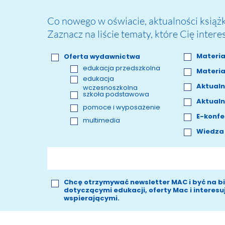
Co nowego w oświacie, aktualności książko
Zaznacz na liście tematy, które Cię intere
Materia
Oferta wydawnictwa
edukacja przedszkolna
Materia
edukacja
Aktualn
wczesnoszkolna
szkoła podstawowa
Aktualn
pomoce i wyposażenie
E-konfe
multimedia
Wiedza 
Chcę otrzymywać newsletter MAC i być na b
dotyczącymi edukacji, oferty Mac i interes
wspierającymi.