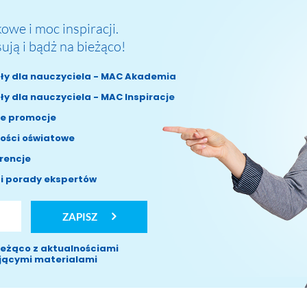
we i moc inspiracji.
sują i bądż na bieżąco!
ły dla nauczyciela - MAC Akademia
ły dla nauczyciela - MAC Inspiracje
e promocje
ości oświatowe
rencje
i porady ekspertów
ZAPISZ
ieżąco z aktualnościami
ującymi materialami