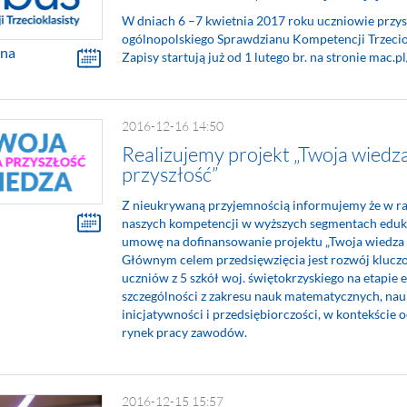
W dniach 6 –7 kwietnia 2017 roku uczniowie przys
ogólnopolskiego Sprawdzianu Kompetencji Trzeci
lna
Zapisy startują już od 1 lutego br. na stronie mac.
2016-12-16 14:50
Realizujemy projekt „Twoja wiedz
przyszłość”
Z nieukrywaną przyjemnością informujemy że w r
naszych kompetencji w wyższych segmentach eduk
umowę na dofinansowanie projektu „Twoja wiedza –
Głównym celem przedsięwzięcia jest rozwój kluc
uczniów z 5 szkół woj. świętokrzyskiego na etapie 
szczególności z zakresu nauk matematycznych, na
inicjatywności i przedsiębiorczości, w kontekście
rynek pracy zawodów.
2016-12-15 15:57