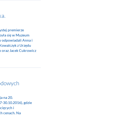
ka.
ystej premierze
odbyła się w Muzeum
y odpowiadali Anna i
 Kowalczyk z Urzędu
 oraz Jacek Cukrowicz
odowych
a na 20.
-30.10.2016), gdzie
cięcych i
h cenach. Na