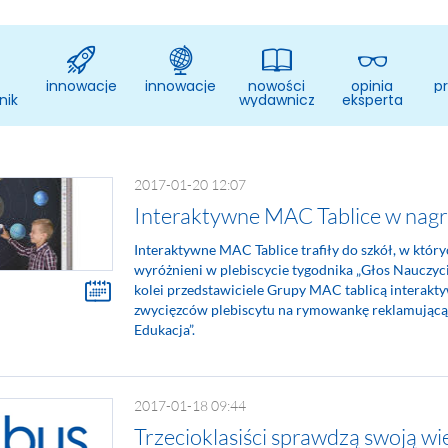
innowacje
innowacje
nowości
opinia
p
nik
wydawnicze
eksperta
2017-01-20 12:07
Interaktywne MAC Tablice w nag
Interaktywne MAC Tablice trafiły do szkół, w któr
wyróżnieni w plebiscycie tygodnika „Głos Nauczyci
kolei przedstawiciele Grupy MAC tablicą interakty
zwycięzców plebiscytu na rymowankę reklamującą
Edukacja”.
2017-01-18 09:44
Trzecioklasiści sprawdzą swoją w