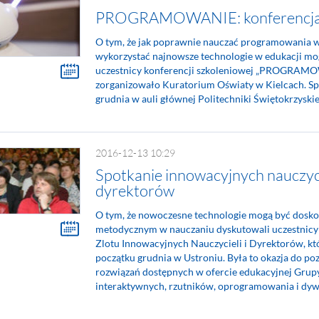
PROGRAMOWANIE: konferencja 
O tym, że jak poprawnie nauczać programowania w 
wykorzystać najnowsze technologie w edukacji mog
uczestnicy konferencji szkoleniowej „PROGRAMO
zorganizowało Kuratorium Oświaty w Kielcach. Spo
grudnia w auli głównej Politechniki Świętokrzyskie
2016-12-13 10:29
Spotkanie innowacyjnych nauczyci
dyrektorów
O tym, że nowoczesne technologie mogą być dos
metodycznym w nauczaniu dyskutowali uczestnicy
Zlotu Innowacyjnych Nauczycieli i Dyrektorów, któ
początku grudnia w Ustroniu. Była to okazja do p
rozwiązań dostępnych w ofercie edukacyjnej Grupy
interaktywnych, rzutników, oprogramowania i dy