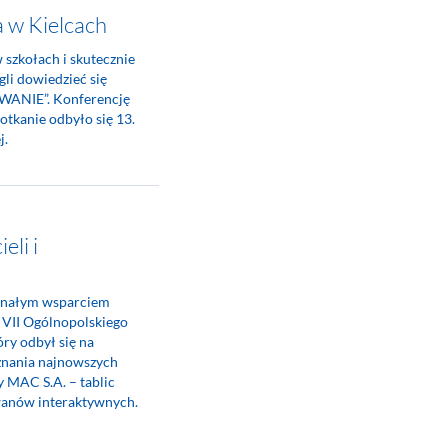
w Kielcach
szkołach i skutecznie
li dowiedzieć się
WANIE”. Konferencję
tkanie odbyło się 13.
j.
eli i
konałym wsparciem
 VII Ogólnopolskiego
ry odbył się na
oznania najnowszych
 MAC S.A. – tablic
wanów interaktywnych.