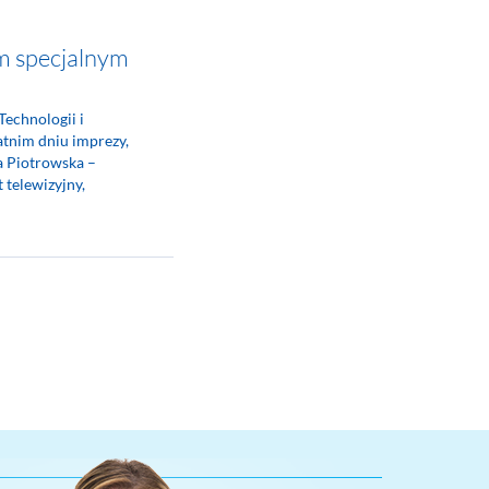
m specjalnym
Technologii i
atnim dniu imprezy,
a Piotrowska –
t telewizyjny,