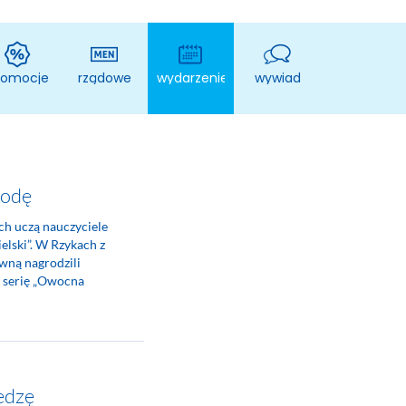
romocje
rządowe
wydarzenie
wywiad
rodę
ych uczą nauczyciele
elski”. W Rzykach z
wną nagrodzili
 serię „Owocna
iedzę