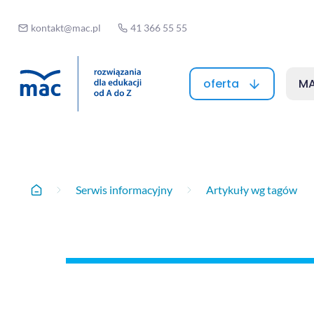
kontakt@mac.pl
41 366 55 55
oferta
MA
Artykuły wg t
Serwis informacyjny
Artykuły wg tagów
Home