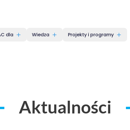
C dla
Wiedza
Projekty i programy
agów
Aktualności