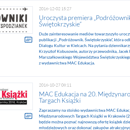
2016-12-02 15:27
Uroczysta premiera „Podróżowni
Świętokrzyskie”
Duże zainteresowanie mediów towarzyszyło urocz
publikacji „Podróżownik. Świętokrzyskie”, która 
Dialogu Kultur w Kielcach. Na pytania dziennikarz
Krzysztof Kobusowie, autorzy przewodnika, Jacek
Marszałkowskiego Województwa Świętokrzyskiego
z wydawnictwa MAC Edukacja.
2016-10-27 08:11
MAC Edukacja na 20. Międzynar
Targach Książki
Zapraszamy na stoisko wydawnictwa MAC Edukacj
Międzynarodowych Targach Książki w Krakowie (27
będzie można poznać najnowszą ofertę książek dzie
młodzieżowych oraz dokonać zakupów atrakcyjnyc