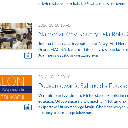
odwiedzających czekają także atrakcje w konwencj
2016-10-18 15:42
Nagrodziliśmy Nauczyciela Roku
Joanna Urbańska otrzymała prestiżowy tytuł Nauc
Grupa MAC S.A. była fundatorem głównym konkur
Joannie i wszystkim wyróżnionym!
2016-10-12 20:18
Podsumowanie Salonu dla Edukacj
W minionym tygodniu to Kielce stały się polskim 
edukacji. Odbywające się w dniach 5-7.10. targi zg
ekspertów i firmy z całego kraju. Obok czołowych
nie mogło zabraknąć także nas.