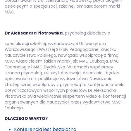
porozmawiamy z dr Aleksandrą Piotrowską, psychologiem
25 / 03 / 2026 | 09:00
dziecięcym o specjalizacji szkolnej, ambasadorem marki
MAC.
Szkoła podstawowa
Nowa podstawa programowa do historii bez
tajemnic
Dr Aleksandra Piotrowska,
psycholog dziecięcy o
24 / 03 / 2026 | 09:00
specjalizacji szkolnej, wykładowczyni Uniwersytetu
Szkoła podstawowa
Warszawskiego i Wyższej Szkoły Pedagogicznej Związku
Muzyka. Całkiem nowe dźwięki
Nauczycielstwa Polskiego, nawiązała współpracę z firmą
MAC, właścicielem takich marek jak: MAC Edukacja, MAC
19 / 03 / 2026 | 09:00
Technologie i MAC Dydaktyka. W ramach współpracy
uznana psycholog, autorytet w swojej dziedzinie, będzie
Wychowanie przedszkolne
opiniowała m.in. publikacje wydawnictwa. Nawiązanie
Umuzykalnianie przedszkolaków. Jak za
strategicznej współpracy z psycholog to kontynuacja wielu
pomocą zabaw, bajek oraz relaksacji dbać o...
dotychczasowych wspólnych projektów. Dr Aleksandra
Piotrowska była wielokrotnie ekspertem video e-konferencji
19 / 02 / 2026 | 07:00
organizowanych dla nauczycieli przez wydawnictwo MAC
Edukacja.
Szkoła podstawowa
Reforma26 – zmiany w edukacji. Od profilu
DLACZEGO WARTO?
absolwenta do nowych podstaw
programowych dla...
Konferencja jest bezpłatna