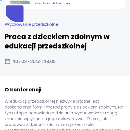
Szkoła podstawowa
Realizacja nowej podstawy programowej
zajęć praktyczno-technicznych z
wykorzystaniem...
Wychowanie przedszkolne
08 / 04 / 2026 | 09:00
Praca z dzieckiem zdolnym w
Szkoła podstawowa
edukacji przedszkolnej
Przyroda z rozMAChem w Reformie26 -
retransmisja
10 / 03 / 2016 | 18:00
31 / 03 / 2026 | 20:00
Szkoła podstawowa
Nauka z pasją – każdego dnia! Jak odkrywać i
wzmacniać u uczniów pasje?
O konferencji
26 / 03 / 2026 | 09:00
W edukacji przedszkolnej niezwykle istotne jest
doskonalenie form i metod pracy z dzieckiem zdolnym. Na
Szkoła podstawowa
tym etapie odpowiednie działania wychowawcze mogą
Co zmieni się na lekcjach matematyki od
znacznie wpłynąć na jego dalszy rozwój. O tym, jak
września 2026? Praktyczne pomysły na...
pracować z dziećmi zdolnymi w przedszkolu,