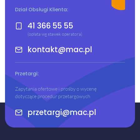
Dział Obsługi Klienta:
41 366 55 55
(opłata wg stawek operatora)
kontakt@mac.pl
Przetargi:
Zapytania ofertowe i prośby o wycenę
dotyczące procedur przetargowych
przetargi@mac.pl