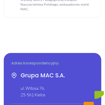
[WEBINAR] Gry powtórzeniowe, Klasa 8,
Nauczycielstwa Polskiego, ambasadorem marki
FIZYKA - Dział VI, część 1
MAC.
22 / 05 / 2025 | 09:00
Adres korespondencyjny:
Grupa MAC S.A.
ul. Witosa 76,
25-561 Kielce