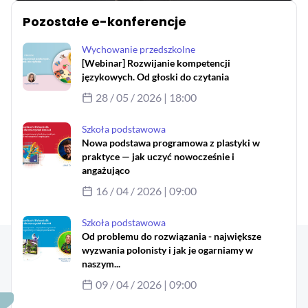
MAC
2017
Pozostałe e-konferencje
Technologie
Aby obejrzeć e-konferencję
szczegóły
Wychowanie przedszkolne
MAC
[Webinar] Rozwijanie kompetencji
Dydaktyka
zaloguj się
językowych. Od głoski do czytania
28 / 05 / 2026 | 18:00
Aranżacje
lub
przedszkolne
Szkoła podstawowa
załóż konto
Aranżacje
Nowa podstawa programowa z plastyki w
szkolne
praktyce — jak uczyć nowocześnie i
angażująco
Katalogi
16 / 04 / 2026 | 09:00
oferty
edukacyjnej
Szkoła podstawowa
zobacz
Od problemu do rozwiązania - największe
katalogi
wyzwania polonisty i jak je ogarniamy w
naszym...
09 / 04 / 2026 | 09:00