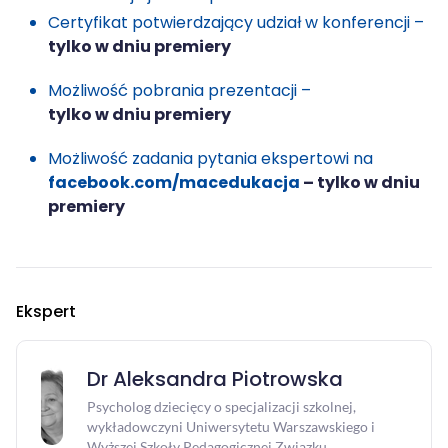
29 / 01 / 2026 | 09:00
Certyfikat potwierdzający udział w konferencji –
tylko w dniu premiery
Wychowanie przedszkolne
WEBINAR | CZ.2 Nowa podstawa w praktyce.
Możliwość pobrania prezentacji –
Dzień, tydzień i rok w przedszkolu
tylko w dniu premiery
03 / 12 / 2025 | 09:00
Możliwość zadania pytania ekspertowi na
facebook.com/macedukacja
Wychowanie przedszkolne
– tylko w dniu
WEBINAR | CZ. 1 Od obszarów do
premiery
kompetencji. Nowa podstawa wychowania
przedszkolnego –...
19 / 11 / 2025 | 09:00
Ekspert
Szkoła podstawowa
[WEBINAR] Gry powtórzeniowe, Klasa 8,
FIZYKA - Dział VI, część 2
Dr Aleksandra Piotrowska
04 / 06 / 2025 | 09:00
Psycholog dziecięcy o specjalizacji szkolnej,
wykładowczyni Uniwersytetu Warszawskiego i
Szkoła podstawowa
Wyższej Szkoły Pedagogicznej Związku