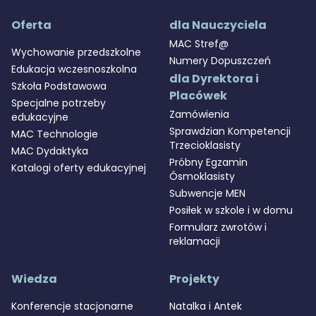
Oferta
dla Nauczyciela
MAC Stref@
Wychowanie przedszkolne
Numery Dopuszczeń
Edukacja wczesnoszkolna
dla Dyrektora i
Szkoła Podstawowa
Placówek
Specjalne potrzeby
Zamówienia
edukacyjne
Sprawdzian Kompetencji
MAC Technologie
Trzecioklasisty
MAC Dydaktyka
Próbny Egzamin
Katalogi oferty edukacyjnej
Ósmoklasisty
Subwencje MEN
Posiłek w szkole i w domu
Formularz zwrotów i
reklamacji
Wiedza
Projekty
Konferencje stacjonarne
Natalka i Antek