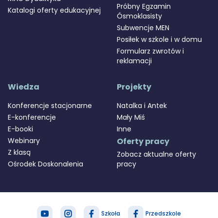
Próbny Egzamin
Katalogi oferty edukacyjnej
Ósmoklasisty
Subwencje MEN
Posiłek w szkole i w domu
Formularz zwrotów i
reklamacji
Wiedza
Projekty
Konferencje stacjonarne
Natalka i Antek
E-konferencje
Mały Miś
E-booki
Inne
Webinary
Oferty pracy
Z klasą
Zobacz aktualne oferty
Ośrodek Doskonalenia
pracy
Szkoła
Przedszkole