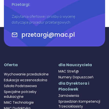
Przetargi:
Zapytania ofertowe i prośby o wycenę
dotyczące procedur przetargowych
przetargi@mac.pl
Oferta
dla Nauczyciela
MAC Stref@
Wychowanie przedszkolne
Numery Dopuszczeń
Edukacja wczesnoszkolna
dla Dyrektora i
Szkoła Podstawowa
Placówek
Specjalne potrzeby
Zamówienia
edukacyjne
Sprawdzian Kompetencji
MAC Technologie
Trzecioklasisty
MAC Dydaktyka