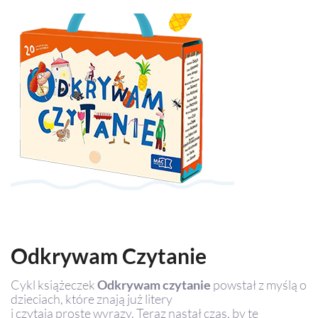
Odkrywam Czytanie
Cykl książeczek
Odkrywam czytanie
powstał z myślą o
dzieciach, które znają już litery
i czytają proste wyrazy. Teraz nastał czas, by te