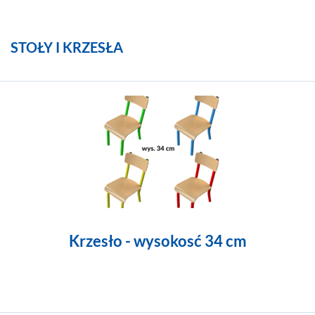
STOŁY I KRZESŁA
Średnica blatu: 100 cm.
ZOBAC
Krzesło - wysokosć 34 cm