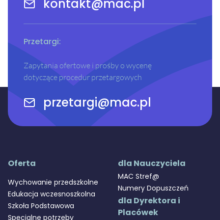
kontakt@mac.pl
Przetargi:
Zapytania ofertowe i prośby o wycenę
dotyczące procedur przetargowych
przetargi@mac.pl
Oferta
dla Nauczyciela
MAC Stref@
Wychowanie przedszkolne
Numery Dopuszczeń
Edukacja wczesnoszkolna
dla Dyrektora i
Szkoła Podstawowa
Placówek
Specjalne potrzeby