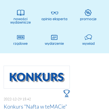
MAC
2017
Technologie
szczegóły
nowości
opinia eksperta
promocje
MAC
wydawnicze
Dydaktyka
Aranżacje
przedszkolne
rządowe
wydarzenie
wywiad
Aranżacje
szkolne
Katalogi
oferty
edukacyjnej
zobacz
katalogi
2022-12-29 15:42
Konkurs "Nafta w teMACie"