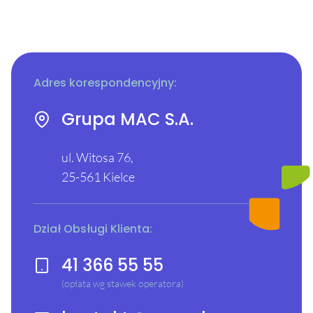
Adres korespondencyjny:
Grupa MAC S.A.
ul. Witosa 76,
25-561 Kielce
Dział Obsługi Klienta:
41 366 55 55
(opłata wg stawek operatora)